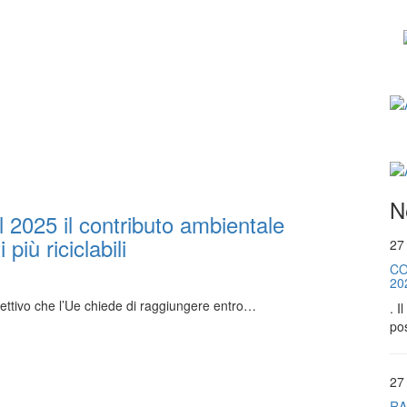
N
2025 il contributo ambientale
più riciclabili
27
CO
20
iettivo che l’Ue chiede di raggiungere entro…
. I
pos
27
RA