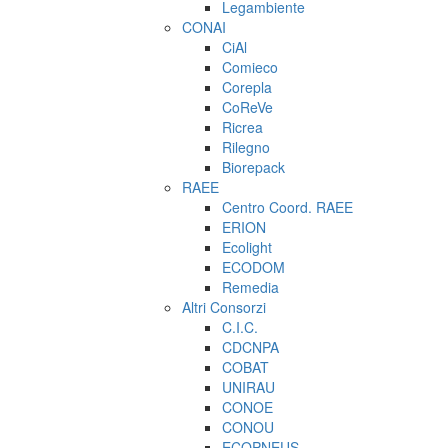
Legambiente
CONAI
CiAl
Comieco
Corepla
CoReVe
Ricrea
Rilegno
Biorepack
RAEE
Centro Coord. RAEE
ERION
Ecolight
ECODOM
Remedia
Altri Consorzi
C.I.C.
CDCNPA
COBAT
UNIRAU
CONOE
CONOU
ECOPNEUS