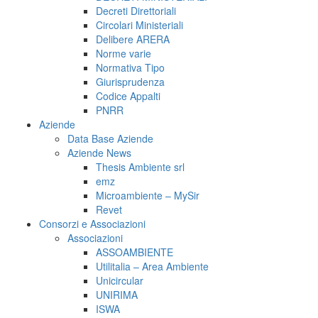
Decreti Direttoriali
Circolari Ministeriali
Delibere ARERA
Norme varie
Normativa Tipo
Giurisprudenza
Codice Appalti
PNRR
Aziende
Data Base Aziende
Aziende News
Thesis Ambiente srl
emz
Microambiente – MySir
Revet
Consorzi e Associazioni
Associazioni
ASSOAMBIENTE
Utilitalia – Area Ambiente
Unicircular
UNIRIMA
ISWA