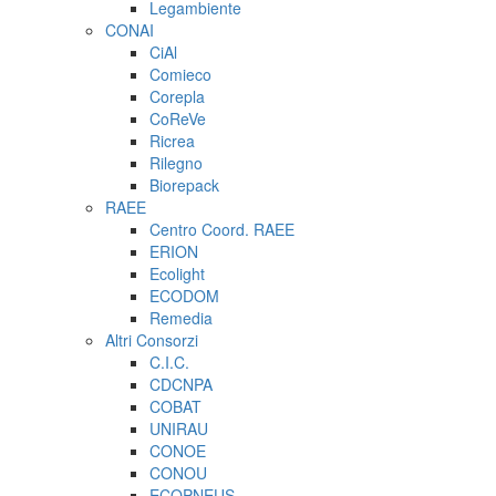
Legambiente
CONAI
CiAl
Comieco
Corepla
CoReVe
Ricrea
Rilegno
Biorepack
RAEE
Centro Coord. RAEE
ERION
Ecolight
ECODOM
Remedia
Altri Consorzi
C.I.C.
CDCNPA
COBAT
UNIRAU
CONOE
CONOU
ECOPNEUS