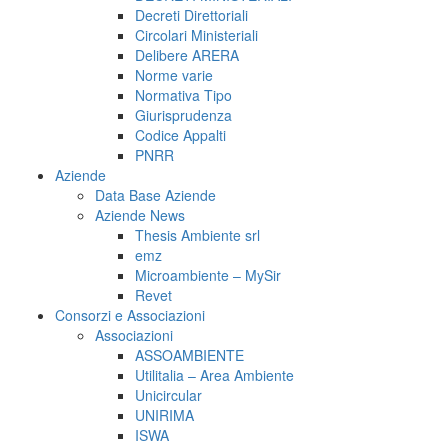
Decreti Direttoriali
Circolari Ministeriali
Delibere ARERA
Norme varie
Normativa Tipo
Giurisprudenza
Codice Appalti
PNRR
Aziende
Data Base Aziende
Aziende News
Thesis Ambiente srl
emz
Microambiente – MySir
Revet
Consorzi e Associazioni
Associazioni
ASSOAMBIENTE
Utilitalia – Area Ambiente
Unicircular
UNIRIMA
ISWA