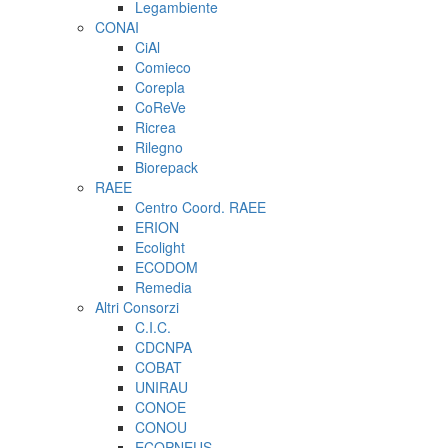
Legambiente
CONAI
CiAl
Comieco
Corepla
CoReVe
Ricrea
Rilegno
Biorepack
RAEE
Centro Coord. RAEE
ERION
Ecolight
ECODOM
Remedia
Altri Consorzi
C.I.C.
CDCNPA
COBAT
UNIRAU
CONOE
CONOU
ECOPNEUS