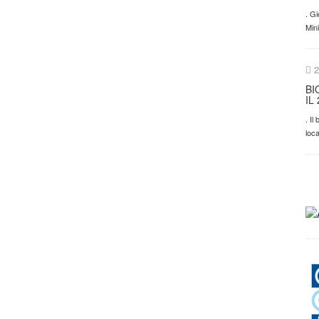
. Gi
Min
2
BI
IL
. I
loca