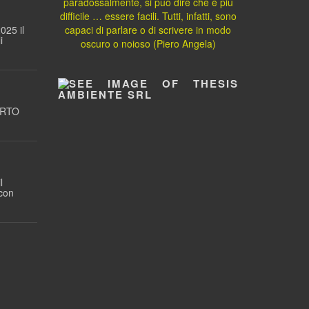
paradossalmente, si può dire che è più
difficile … essere facili. Tutti, infatti, sono
025 il
capaci di parlare o di scrivere in modo
i
oscuro o noioso (Piero Angela)
ORTO
l
 con