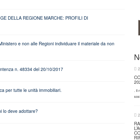
GGE DELLA REGIONE MARCHE: PROFILI DI
istero e non alle Regioni individuare il materiale da non
N
2
entenza n. 48334 del 20/10/2017
CO
20
per tutte le unità immobiliari.
. Il
sos
chi lo deve adottare?
2
RA
L’
CO
RI