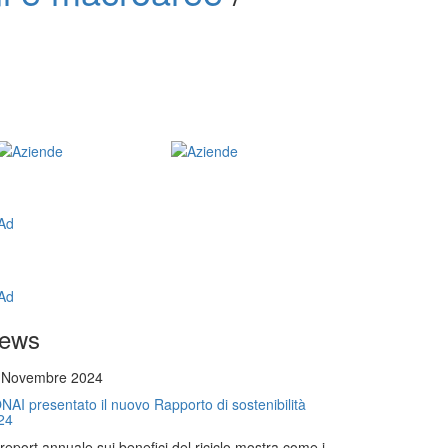
ews
 Novembre 2024
NAI presentato il nuovo Rapporto di sostenibilità
24
l report annuale sui benefici del riciclo mostra come i