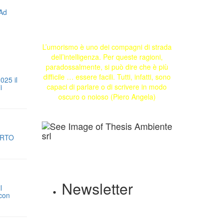
L’umorismo è uno dei compagni di strada
dell’intelligenza. Per queste ragioni,
paradossalmente, si può dire che è più
difficile … essere facili. Tutti, infatti, sono
025 il
capaci di parlare o di scrivere in modo
i
oscuro o noioso (Piero Angela)
ORTO
Newsletter
l
 con