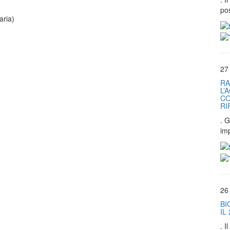
pos
aria)
27
RA
L’
CO
RI
. G
im
26
BI
IL
. 