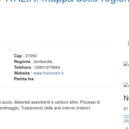
Cap
: 27050
Regione
: lombardia
Telefono
: 03831975844
Website
:
www.thebreath.it
Partita Iva
:
N
azoto, Materiali assorbenti e carboni attivi, Processi di
rdinaggio, Trattamento delle arie interne (indoor).
27
CO
20
. I