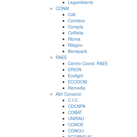
Legambiente
CONAI
CiAl
Comieco
Corepla
CoReVe
Ricrea
Rilegno
Biorepack
RAEE
Centro Coord. RAEE
ERION
Ecolight
ECODOM
Remedia
Altri Consorzi
C.I.C.
CDCNPA
COBAT
UNIRAU
CONOE
CONOU
ECOPNEUS