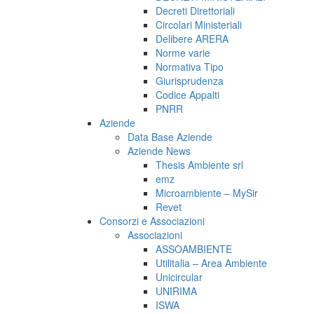
Decreti Direttoriali
Circolari Ministeriali
Delibere ARERA
Norme varie
Normativa Tipo
Giurisprudenza
Codice Appalti
PNRR
Aziende
Data Base Aziende
Aziende News
Thesis Ambiente srl
emz
Microambiente – MySir
Revet
Consorzi e Associazioni
Associazioni
ASSOAMBIENTE
Utilitalia – Area Ambiente
Unicircular
UNIRIMA
ISWA