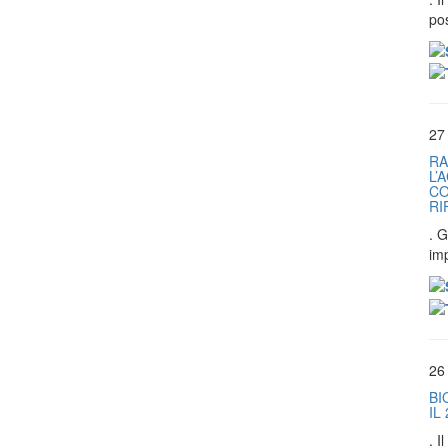
pos
27
RA
L’
CO
RI
. G
im
26
BI
IL
. 