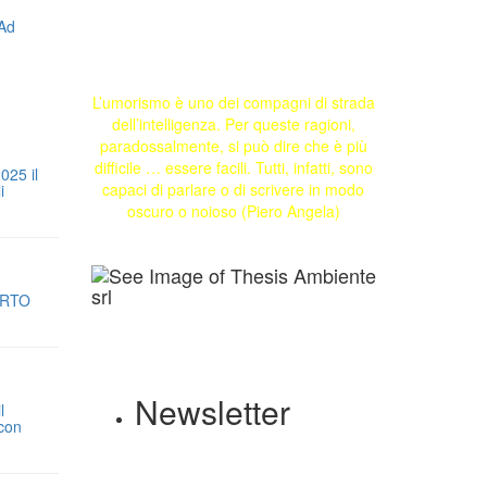
L’umorismo è uno dei compagni di strada
dell’intelligenza. Per queste ragioni,
paradossalmente, si può dire che è più
difficile … essere facili. Tutti, infatti, sono
025 il
capaci di parlare o di scrivere in modo
i
oscuro o noioso (Piero Angela)
ORTO
Newsletter
l
 con