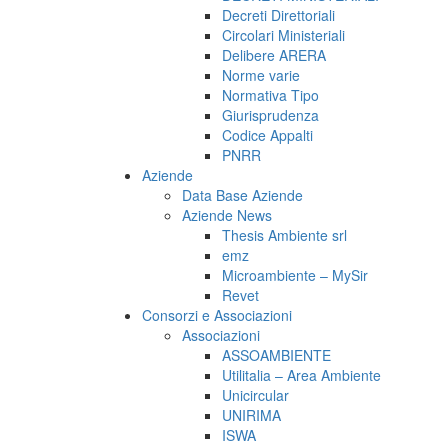
Decreti Direttoriali
Circolari Ministeriali
Delibere ARERA
Norme varie
Normativa Tipo
Giurisprudenza
Codice Appalti
PNRR
Aziende
Data Base Aziende
Aziende News
Thesis Ambiente srl
emz
Microambiente – MySir
Revet
Consorzi e Associazioni
Associazioni
ASSOAMBIENTE
Utilitalia – Area Ambiente
Unicircular
UNIRIMA
ISWA