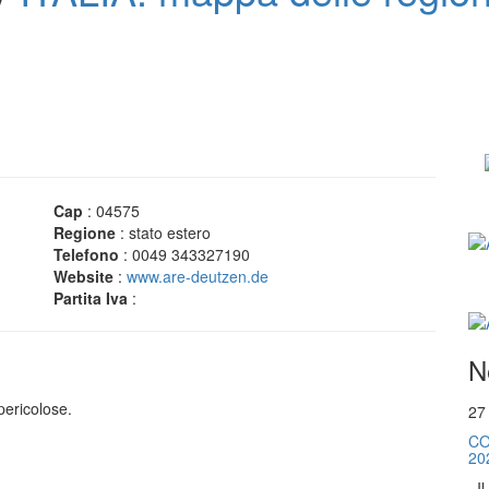
Cap
: 04575
Regione
: stato estero
Telefono
: 0049 343327190
Website
:
www.are-deutzen.de
Partita Iva
:
N
pericolose.
27
CO
20
. I