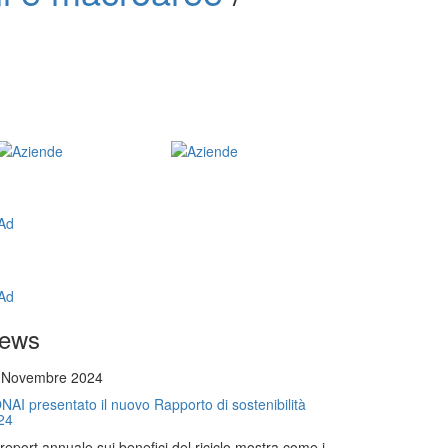
ews
 Novembre 2024
NAI presentato il nuovo Rapporto di sostenibilità
24
l report annuale sui benefici del riciclo mostra come i