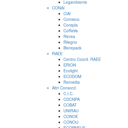
Legambiente
CONAI
CiAl
Comieco
Corepla
CoReVe
Ricrea
Rilegno
Biorepack
RAEE
Centro Coord. RAEE
ERION
Ecolight
ECODOM
Remedia
Altri Consorzi
C.I.C.
CDCNPA
COBAT
UNIRAU
CONOE
CONOU
ECOPNEUS