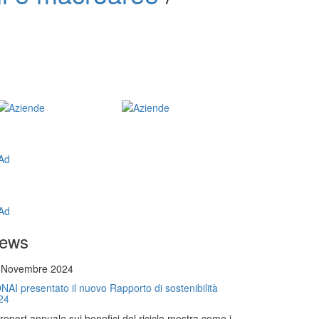
ews
 Novembre 2024
NAI presentato il nuovo Rapporto di sostenibilità
24
l report annuale sui benefici del riciclo mostra come i