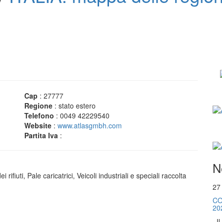
Cap
: 27777
Regione
: stato estero
Telefono
: 0049 42229540
Website
:
www.atlasgmbh.com
Partita Iva
:
N
ifiuti, Pale caricatrici, Veicoli industriali e speciali raccolta
27
CO
20
. I