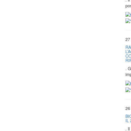
pos
27
RA
L’
CO
RI
. G
im
26
BI
IL
. 