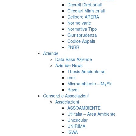
Decreti Direttoriali
Circolari Ministeriali
Delibere ARERA
Norme varie
Normativa Tipo
Giurisprudenza
Codice Appalti
PNRR
Aziende
Data Base Aziende
Aziende News
Thesis Ambiente srl
emz
Microambiente – MySir
Revet
Consorzi e Associazioni
Associazioni
ASSOAMBIENTE
Utilitalia – Area Ambiente
Unicircular
UNIRIMA
ISWA