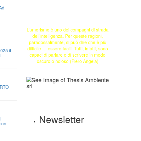
L’umorismo è uno dei compagni di strada
dell’intelligenza. Per queste ragioni,
paradossalmente, si può dire che è più
difficile … essere facili. Tutti, infatti, sono
025 il
capaci di parlare o di scrivere in modo
i
oscuro o noioso (Piero Angela)
ORTO
Newsletter
l
 con