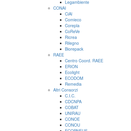
Legambiente
CONAI
CiAl
Comieco
Corepla
CoReVe
Ricrea
Rilegno
Biorepack
RAEE
Centro Coord. RAEE
ERION
Ecolight
ECODOM
Remedia
Altri Consorzi
C.I.C.
CDCNPA
COBAT
UNIRAU
CONOE
CONOU
ECOPNEUS