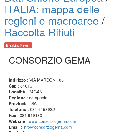
ITALIA: mappa delle
regioni e macroaree
/
Raccolta Rifiuti
Breaking News:
CONSORZIO GEMA
Indirizzo
: VIA MARCONI, 65
Cap
: 84016
Località
: PAGANI
Regione
: campania
Provincia
: SA
Telefono
: 081 5158932
Fax
: 081 919180
Website
:
www:consorziogema.com
Email
:
info@consorziogema.com