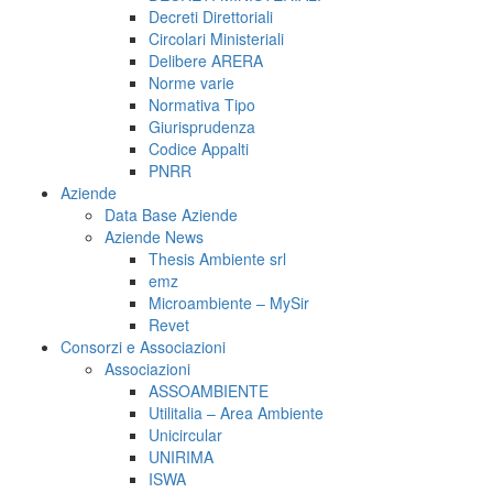
Decreti Direttoriali
Circolari Ministeriali
Delibere ARERA
Norme varie
Normativa Tipo
Giurisprudenza
Codice Appalti
PNRR
Aziende
Data Base Aziende
Aziende News
Thesis Ambiente srl
emz
Microambiente – MySir
Revet
Consorzi e Associazioni
Associazioni
ASSOAMBIENTE
Utilitalia – Area Ambiente
Unicircular
UNIRIMA
ISWA