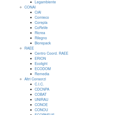
Legambiente
CONAI
CiAl
Comieco
Corepla
CoReVe
Ricrea
Rilegno
Biorepack
RAEE
Centro Coord. RAEE
ERION
Ecolight
ECODOM
Remedia
Altri Consorzi
C.I.C.
CDCNPA
COBAT
UNIRAU
CONOE
CONOU
ECOPNEUS