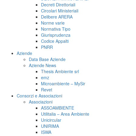
Decreti Direttoriali
Circolari Ministeriali
Delibere ARERA
Norme varie
Normativa Tipo
Giurisprudenza
Codice Appalti
PNRR
Aziende
Data Base Aziende
Aziende News
Thesis Ambiente srl
emz
Microambiente – MySir
Revet
Consorzi e Associazioni
Associazioni
ASSOAMBIENTE
Utilitalia – Area Ambiente
Unicircular
UNIRIMA
ISWA