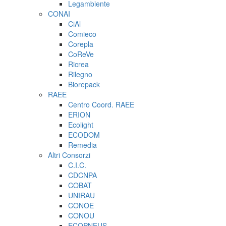
Legambiente
CONAI
CiAl
Comieco
Corepla
CoReVe
Ricrea
Rilegno
Biorepack
RAEE
Centro Coord. RAEE
ERION
Ecolight
ECODOM
Remedia
Altri Consorzi
C.I.C.
CDCNPA
COBAT
UNIRAU
CONOE
CONOU
ECOPNEUS