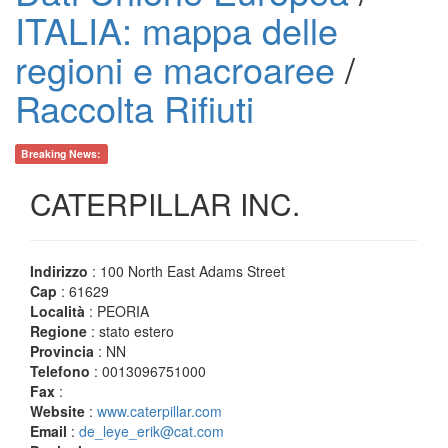
ITALIA: mappa delle
regioni e macroaree
/
Raccolta Rifiuti
Breaking News:
CATERPILLAR INC.
Indirizzo
: 100 North East Adams Street
Cap
: 61629
Località
: PEORIA
Regione
: stato estero
Provincia
: NN
Telefono
: 0013096751000
Fax
:
Website
:
www.caterpillar.com
Email
:
de_leye_erik@cat.com