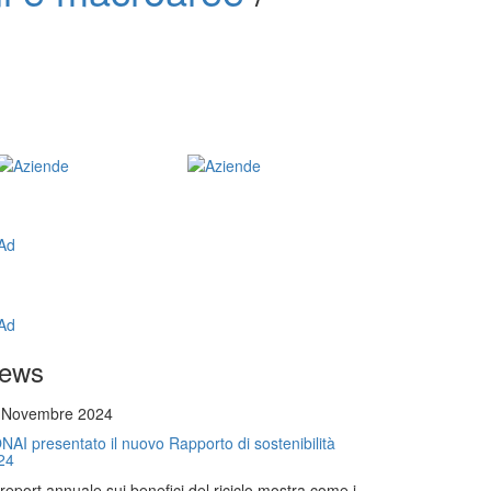
ews
 Novembre 2024
NAI presentato il nuovo Rapporto di sostenibilità
24
l report annuale sui benefici del riciclo mostra come i