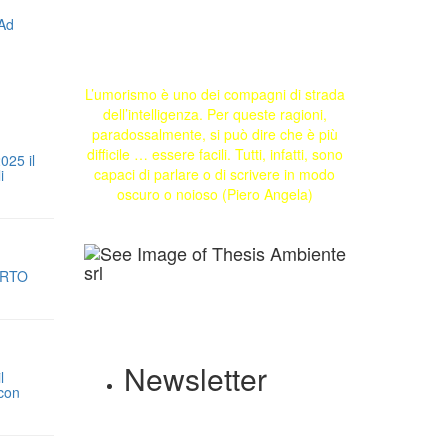
L’umorismo è uno dei compagni di strada
dell’intelligenza. Per queste ragioni,
paradossalmente, si può dire che è più
difficile … essere facili. Tutti, infatti, sono
025 il
capaci di parlare o di scrivere in modo
i
oscuro o noioso (Piero Angela)
ORTO
Newsletter
l
 con