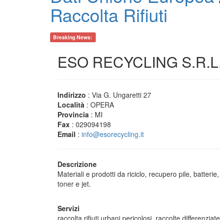
Raccolta Rifiuti
Breaking News:
ESO RECYCLING S.R.L
Indirizzo
: Via G. Ungaretti 27
Località
: OPERA
Provincia
: MI
Fax
: 029094198
Email
:
info@esorecycling.it
Descrizione
Materiali e prodotti da riciclo, recupero pile, batteri
toner e jet.
Servizi
raccolta rifiuti urbani pericolosi, raccolte differenziate