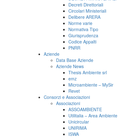
Decreti Direttoriali
Circolari Ministeriali
Delibere ARERA
Norme varie
Normativa Tipo
Giurisprudenza
Codice Appalti
PNRR
Aziende
Data Base Aziende
Aziende News
Thesis Ambiente srl
emz
Microambiente – MySir
Revet
Consorzi e Associazioni
Associazioni
ASSOAMBIENTE
Utilitalia – Area Ambiente
Unicircular
UNIRIMA
ISWA