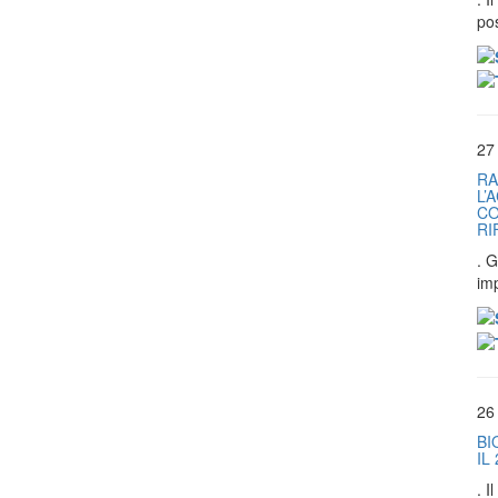
pos
27
RA
L’
CO
RI
. G
im
26
BI
IL
. 