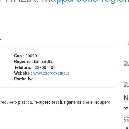
.
Cap
: 20090
Regione
: lombardia
Telefono
: 029094198
Website
:
www.esorecycling.it
Partita Iva
:
N
e, recupero plastica, recupero tessili, rigenerazione e recupero
27
CO
20
. I