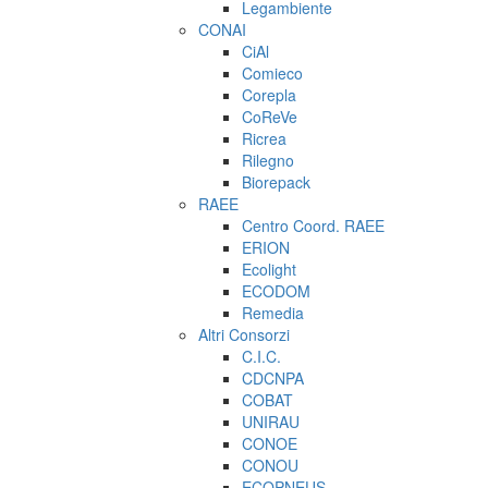
Legambiente
CONAI
CiAl
Comieco
Corepla
CoReVe
Ricrea
Rilegno
Biorepack
RAEE
Centro Coord. RAEE
ERION
Ecolight
ECODOM
Remedia
Altri Consorzi
C.I.C.
CDCNPA
COBAT
UNIRAU
CONOE
CONOU
ECOPNEUS