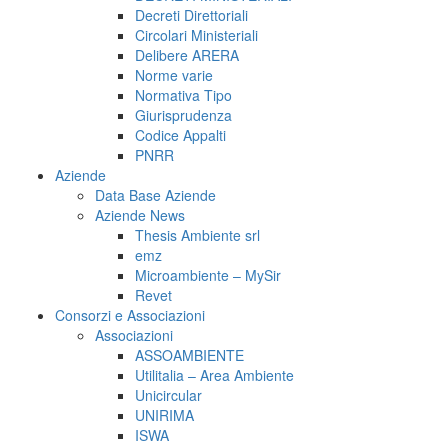
Decreti Direttoriali
Circolari Ministeriali
Delibere ARERA
Norme varie
Normativa Tipo
Giurisprudenza
Codice Appalti
PNRR
Aziende
Data Base Aziende
Aziende News
Thesis Ambiente srl
emz
Microambiente – MySir
Revet
Consorzi e Associazioni
Associazioni
ASSOAMBIENTE
Utilitalia – Area Ambiente
Unicircular
UNIRIMA
ISWA