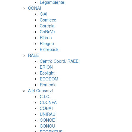
Legambiente
CONAI
CiAl
Comieco
Corepla
CoReVe
Ricrea
Rilegno
Biorepack
RAEE
Centro Coord. RAEE
ERION
Ecolight
ECODOM
Remedia
Altri Consorzi
C.I.C.
CDCNPA
COBAT
UNIRAU
CONOE
CONOU
ECOPNEUS