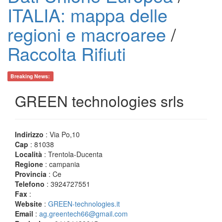
ITALIA: mappa delle
regioni e macroaree
/
Raccolta Rifiuti
Breaking News:
GREEN technologies srls
Indirizzo
: Via Po,10
Cap
: 81038
Località
: Trentola-Ducenta
Regione
: campania
Provincia
: Ce
Telefono
: 3924727551
Fax
:
Website
:
GREEN-technologies.it
Email
:
ag.greentech66@gmail.com