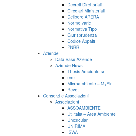
Decreti Direttoriali
Circolari Ministeriali
Delibere ARERA
Norme varie
Normativa Tipo
Giurisprudenza
Codice Appalti
PNRR
Aziende
Data Base Aziende
Aziende News
Thesis Ambiente srl
emz
Microambiente – MySir
Revet
Consorzi e Associazioni
Associazioni
ASSOAMBIENTE
Utilitalia – Area Ambiente
Unicircular
UNIRIMA
ISWA