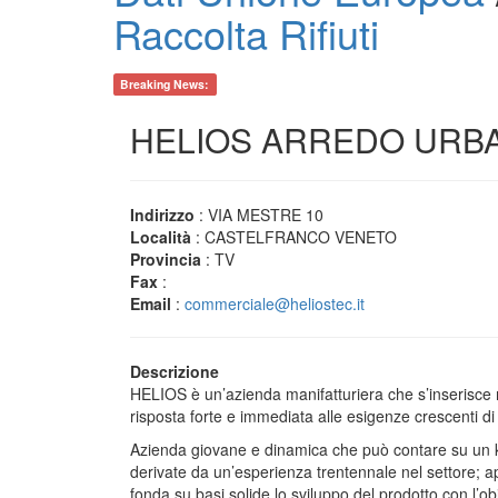
Raccolta Rifiuti
Breaking News:
HELIOS ARREDO URB
Indirizzo
: VIA MESTRE 10
Località
: CASTELFRANCO VENETO
Provincia
: TV
Fax
:
Email
:
commerciale@heliostec.it
Descrizione
HELIOS è un’azienda manifatturiera che s’inserisce 
risposta forte e immediata alle esigenze crescenti di 
Azienda giovane e dinamica che può contare su un 
derivate da un’esperienza trentennale nel settore; ape
fonda su basi solide lo sviluppo del prodotto con l’obie