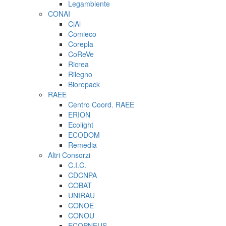
Legambiente
CONAI
CiAl
Comieco
Corepla
CoReVe
Ricrea
Rilegno
Biorepack
RAEE
Centro Coord. RAEE
ERION
Ecolight
ECODOM
Remedia
Altri Consorzi
C.I.C.
CDCNPA
COBAT
UNIRAU
CONOE
CONOU
ECOPNEUS