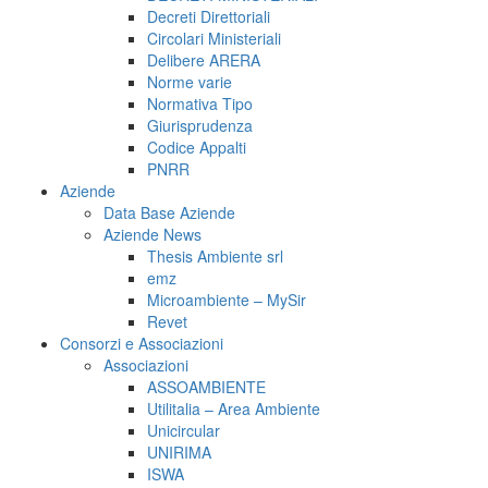
Decreti Direttoriali
Circolari Ministeriali
Delibere ARERA
Norme varie
Normativa Tipo
Giurisprudenza
Codice Appalti
PNRR
Aziende
Data Base Aziende
Aziende News
Thesis Ambiente srl
emz
Microambiente – MySir
Revet
Consorzi e Associazioni
Associazioni
ASSOAMBIENTE
Utilitalia – Area Ambiente
Unicircular
UNIRIMA
ISWA