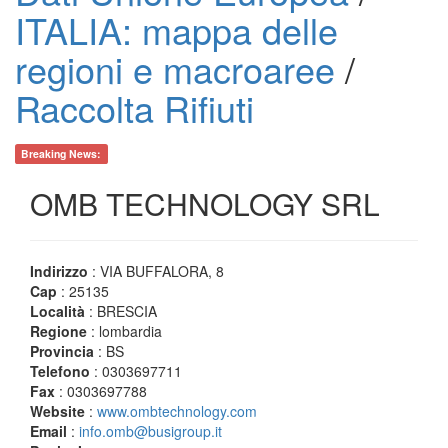
ITALIA: mappa delle
regioni e macroaree
/
Raccolta Rifiuti
Breaking News:
OMB TECHNOLOGY SRL
Indirizzo
: VIA BUFFALORA, 8
Cap
: 25135
Località
: BRESCIA
Regione
: lombardia
Provincia
: BS
Telefono
: 0303697711
Fax
: 0303697788
Website
:
www.ombtechnology.com
Email
:
info.omb@busigroup.it