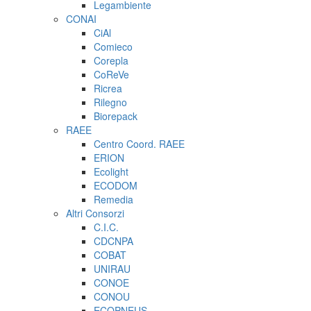
Legambiente
CONAI
CiAl
Comieco
Corepla
CoReVe
Ricrea
Rilegno
Biorepack
RAEE
Centro Coord. RAEE
ERION
Ecolight
ECODOM
Remedia
Altri Consorzi
C.I.C.
CDCNPA
COBAT
UNIRAU
CONOE
CONOU
ECOPNEUS