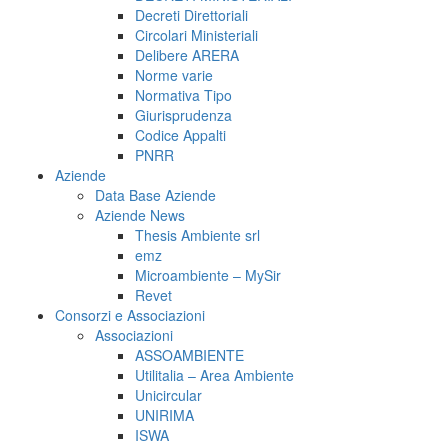
Decreti Direttoriali
Circolari Ministeriali
Delibere ARERA
Norme varie
Normativa Tipo
Giurisprudenza
Codice Appalti
PNRR
Aziende
Data Base Aziende
Aziende News
Thesis Ambiente srl
emz
Microambiente – MySir
Revet
Consorzi e Associazioni
Associazioni
ASSOAMBIENTE
Utilitalia – Area Ambiente
Unicircular
UNIRIMA
ISWA