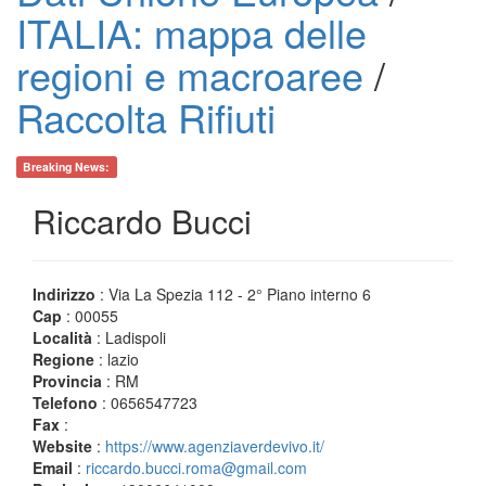
ITALIA: mappa delle
regioni e macroaree
/
Raccolta Rifiuti
Breaking News:
Riccardo Bucci
Indirizzo
: Via La Spezia 112 - 2° Piano interno 6
Cap
: 00055
Località
: Ladispoli
Regione
: lazio
Provincia
: RM
Telefono
: 0656547723
Fax
:
Website
:
https://www.agenziaverdevivo.it/
Email
:
riccardo.bucci.roma@gmail.com