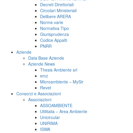
Decreti Direttoriali
Circolari Ministeriali
Delibere ARERA
Norme varie
Normativa Tipo
Giurisprudenza
Codice Appalti
PNRR
Aziende
Data Base Aziende
Aziende News
Thesis Ambiente srl
emz
Microambiente – MySir
Revet
Consorzi e Associazioni
Associazioni
ASSOAMBIENTE
Utilitalia – Area Ambiente
Unicircular
UNIRIMA
ISWA