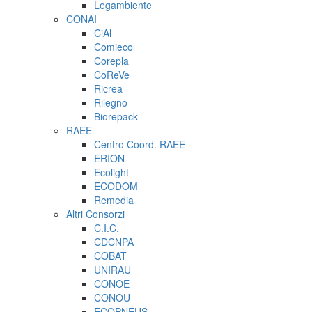
Legambiente
CONAI
CiAl
Comieco
Corepla
CoReVe
Ricrea
Rilegno
Biorepack
RAEE
Centro Coord. RAEE
ERION
Ecolight
ECODOM
Remedia
Altri Consorzi
C.I.C.
CDCNPA
COBAT
UNIRAU
CONOE
CONOU
ECOPNEUS