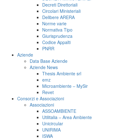
Decreti Direttoriali
Circolari Ministeriali
Delibere ARERA
Norme varie
Normativa Tipo
Giurisprudenza
Codice Appalti
PNRR
Aziende
Data Base Aziende
Aziende News
Thesis Ambiente srl
emz
Microambiente – MySir
Revet
Consorzi e Associazioni
Associazioni
ASSOAMBIENTE
Utilitalia – Area Ambiente
Unicircular
UNIRIMA
ISWA