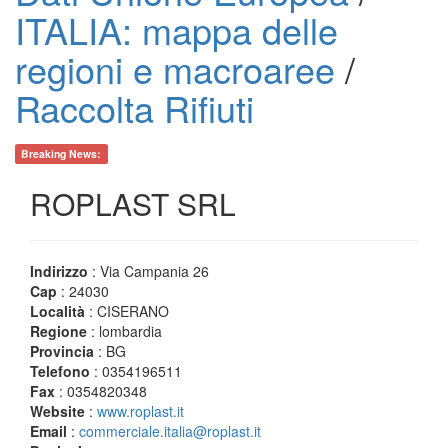
ITALIA: mappa delle
regioni e macroaree
/
Raccolta Rifiuti
Breaking News:
ROPLAST SRL
Indirizzo
: Via Campania 26
Cap
: 24030
Località
: CISERANO
Regione
: lombardia
Provincia
: BG
Telefono
: 0354196511
Fax
: 0354820348
Website
:
www.roplast.it
Email
:
commerciale.italia@roplast.it