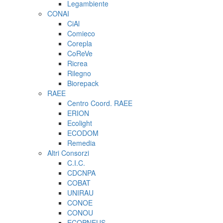
Legambiente
CONAI
CiAl
Comieco
Corepla
CoReVe
Ricrea
Rilegno
Biorepack
RAEE
Centro Coord. RAEE
ERION
Ecolight
ECODOM
Remedia
Altri Consorzi
C.I.C.
CDCNPA
COBAT
UNIRAU
CONOE
CONOU
ECOPNEUS