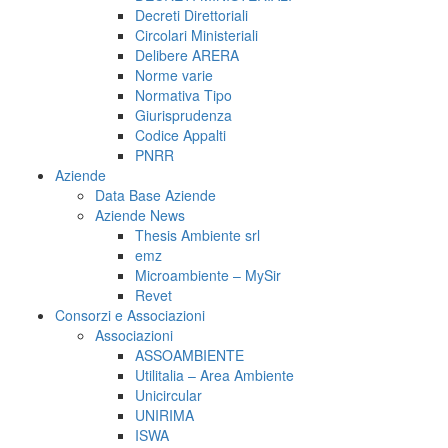
Decreti Direttoriali
Circolari Ministeriali
Delibere ARERA
Norme varie
Normativa Tipo
Giurisprudenza
Codice Appalti
PNRR
Aziende
Data Base Aziende
Aziende News
Thesis Ambiente srl
emz
Microambiente – MySir
Revet
Consorzi e Associazioni
Associazioni
ASSOAMBIENTE
Utilitalia – Area Ambiente
Unicircular
UNIRIMA
ISWA