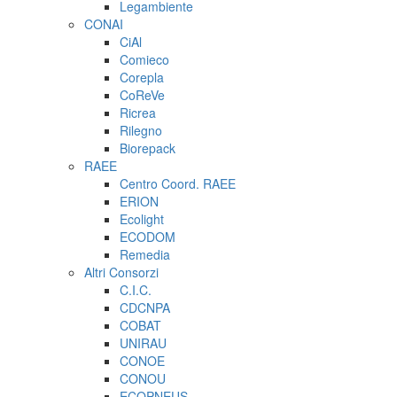
Legambiente
CONAI
CiAl
Comieco
Corepla
CoReVe
Ricrea
Rilegno
Biorepack
RAEE
Centro Coord. RAEE
ERION
Ecolight
ECODOM
Remedia
Altri Consorzi
C.I.C.
CDCNPA
COBAT
UNIRAU
CONOE
CONOU
ECOPNEUS