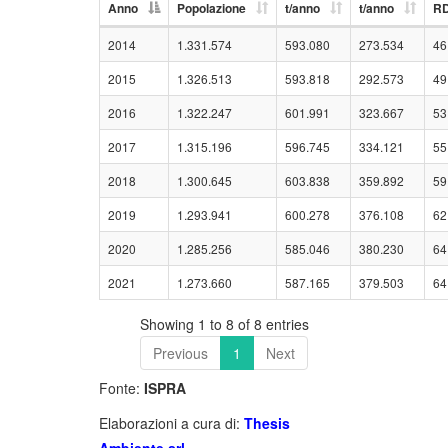
Anno
Popolazione
t/anno
t/anno
R
2014
1.331.574
593.080
273.534
46
2015
1.326.513
593.818
292.573
49
2016
1.322.247
601.991
323.667
53
2017
1.315.196
596.745
334.121
55
2018
1.300.645
603.838
359.892
59
2019
1.293.941
600.278
376.108
62
2020
1.285.256
585.046
380.230
64
2021
1.273.660
587.165
379.503
64
Showing 1 to 8 of 8 entries
Previous
1
Next
Fonte:
ISPRA
Elaborazioni a cura di:
Thesis