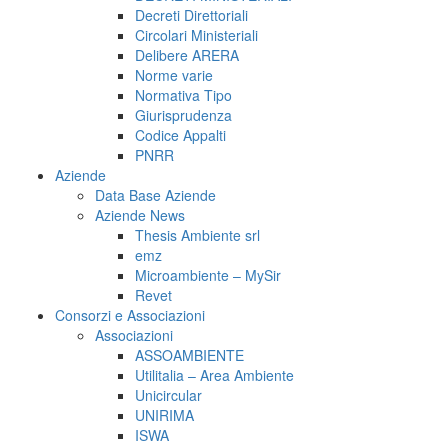
Decreti Direttoriali
Circolari Ministeriali
Delibere ARERA
Norme varie
Normativa Tipo
Giurisprudenza
Codice Appalti
PNRR
Aziende
Data Base Aziende
Aziende News
Thesis Ambiente srl
emz
Microambiente – MySir
Revet
Consorzi e Associazioni
Associazioni
ASSOAMBIENTE
Utilitalia – Area Ambiente
Unicircular
UNIRIMA
ISWA