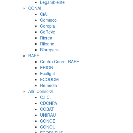
Legambiente
CONAI
CiAl
Comieco
Corepla
CoReVe
Ricrea
Rilegno
Biorepack
RAEE
Centro Coord. RAEE
ERION
Ecolight
ECODOM
Remedia
Altri Consorzi
C.I.C.
CDCNPA
COBAT
UNIRAU
CONOE
CONOU
ECOPNEUS