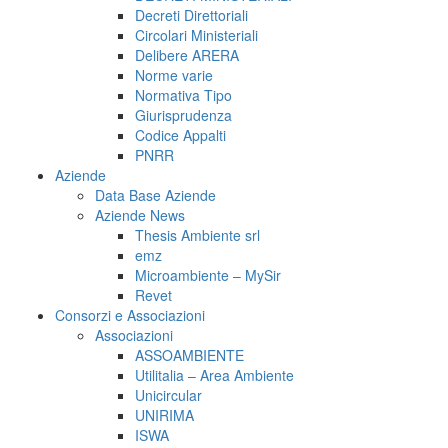
Decreti Direttoriali
Circolari Ministeriali
Delibere ARERA
Norme varie
Normativa Tipo
Giurisprudenza
Codice Appalti
PNRR
Aziende
Data Base Aziende
Aziende News
Thesis Ambiente srl
emz
Microambiente – MySir
Revet
Consorzi e Associazioni
Associazioni
ASSOAMBIENTE
Utilitalia – Area Ambiente
Unicircular
UNIRIMA
ISWA