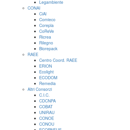
Legambiente
CONAI
CiAl
Comieco
Corepla
CoReVe
Ricrea
Rilegno
Biorepack
RAEE
Centro Coord. RAEE
ERION
Ecolight
ECODOM
Remedia
Altri Consorzi
C.I.C.
CDCNPA
COBAT
UNIRAU
CONOE
CONOU
ECOPNEUS