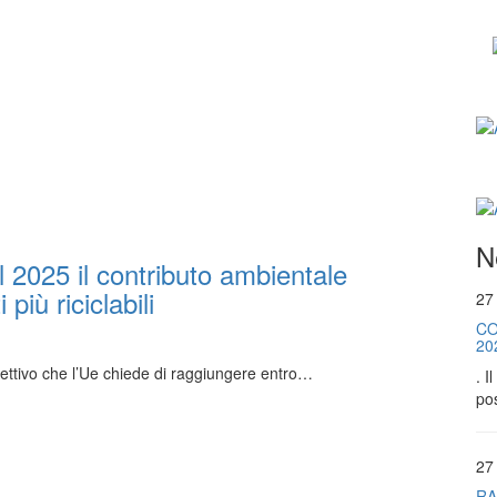
N
2025 il contributo ambientale
più riciclabili
27
CO
20
iettivo che l’Ue chiede di raggiungere entro…
. I
pos
27
RA