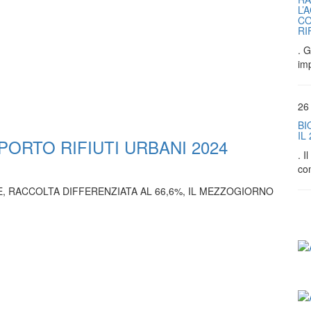
L’
CO
RI
. G
im
26
BI
IL
PORTO RIFIUTI URBANI 2024
. 
co
E, RACCOLTA DIFFERENZIATA AL 66,6%, IL MEZZOGIORNO