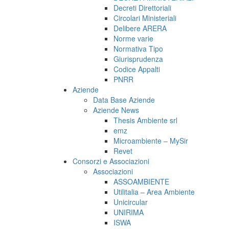
Decreti Direttoriali
Circolari Ministeriali
Delibere ARERA
Norme varie
Normativa Tipo
Giurisprudenza
Codice Appalti
PNRR
Aziende
Data Base Aziende
Aziende News
Thesis Ambiente srl
emz
Microambiente – MySir
Revet
Consorzi e Associazioni
Associazioni
ASSOAMBIENTE
Utilitalia – Area Ambiente
Unicircular
UNIRIMA
ISWA