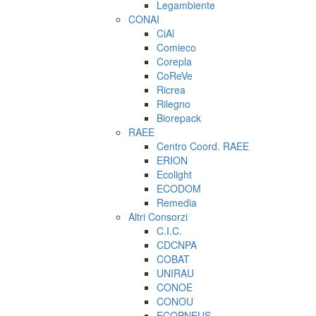
Legambiente
CONAI
CiAl
Comieco
Corepla
CoReVe
Ricrea
Rilegno
Biorepack
RAEE
Centro Coord. RAEE
ERION
Ecolight
ECODOM
Remedia
Altri Consorzi
C.I.C.
CDCNPA
COBAT
UNIRAU
CONOE
CONOU
ECOPNEUS