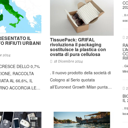
CO
20
. Il
sos
2
RESENTATO IL
TissuePack: GRIFAL
 RIFIUTI URBANI
rivoluziona il packaging
RA
sostituisce la plastica con
L’
ovatta di pura cellulosa
CO
e 2024
RI
18 Dicembre 2024
 CRESCE DELLO 0,7%
. Gi
Min
. Il nuovo prodotto della società di
IONE, RACCOLTA
Cologno al Serio quotata
ATA AL 66,6%, IL
all’Euronext Growth Milan punta…
RNO ACCORCIA LE…
2
BI
IL
. I
loca