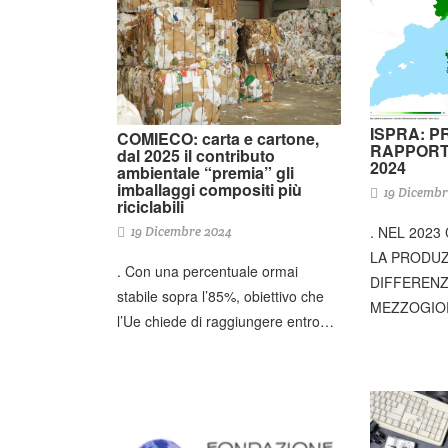
ISPRA: P
COMIECO: carta e cartone,
RAPPORTO
dal 2025 il contributo
2024
ambientale “premia” gli
imballaggi compositi più
19 Dicembr
riciclabili
. NEL 2023
19 Dicembre 2024
LA PRODUZ
. Con una percentuale ormai
DIFFERENZI
stabile sopra l’85%, obiettivo che
MEZZOGIO
l’Ue chiede di raggiungere entro…