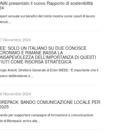
NAI presentato il nuovo Rapporto di sostenibilità
24
 report annuale sui benefici del riciclo mostra come i posti di lavoro
tenuti…
7 Novembre 2024
EE: SOLO UN ITALIANO SU DUE CONOSCE
ACRONIMO E RIMANE BASSA LA
NSAPEVOLEZZA DELL’IMPORTANZA DI QUESTI
FIUTI COME RISORSA STRATEGICA
orgio Arienti, Direttore Generale di Erion WEEE: “È importante che il
istero dell’Ambiente e…
6 Novembre 2024
OREPACK: BANDO COMUNICAZIONE LOCALE PER
 2025
l bando per supportare campagne di formazione e comunicazione
le di Biorepack arriva alla…