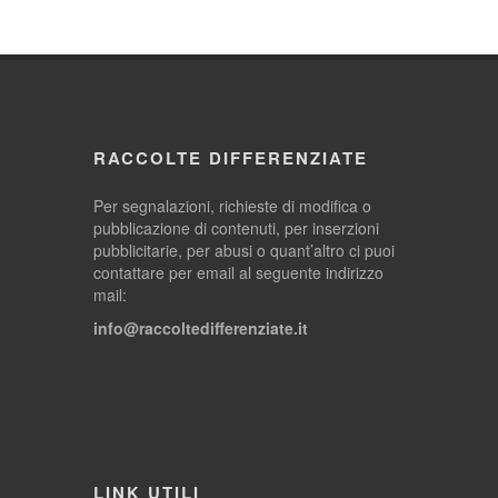
RACCOLTE DIFFERENZIATE
Per segnalazioni, richieste di modifica o
pubblicazione di contenuti, per inserzioni
pubblicitarie, per abusi o quant’altro ci puoi
contattare per email al seguente indirizzo
mail:
info@raccoltedifferenziate.it
LINK UTILI