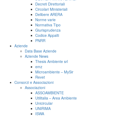
Decreti Direttoriali
Circolari Ministeriali
Delibere ARERA
Norme varie
Normativa Tipo
Giurisprudenza
Codice Appalti
PNRR
Aziende
Data Base Aziende
Aziende News
Thesis Ambiente srl
emz
Microambiente – MySir
Revet
Consorzi e Associazioni
Associazioni
ASSOAMBIENTE
Utilitalia – Area Ambiente
Unicircular
UNIRIMA
ISWA