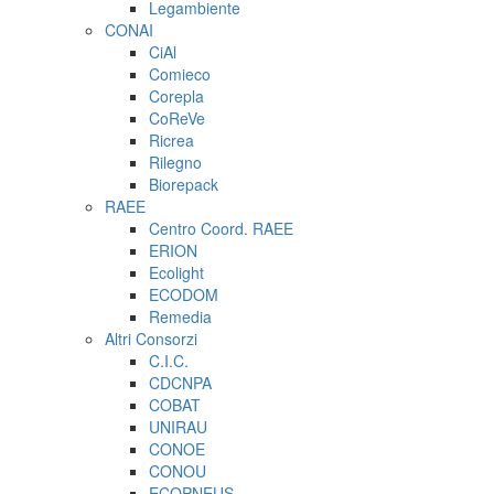
Legambiente
CONAI
CiAl
Comieco
Corepla
CoReVe
Ricrea
Rilegno
Biorepack
RAEE
Centro Coord. RAEE
ERION
Ecolight
ECODOM
Remedia
Altri Consorzi
C.I.C.
CDCNPA
COBAT
UNIRAU
CONOE
CONOU
ECOPNEUS