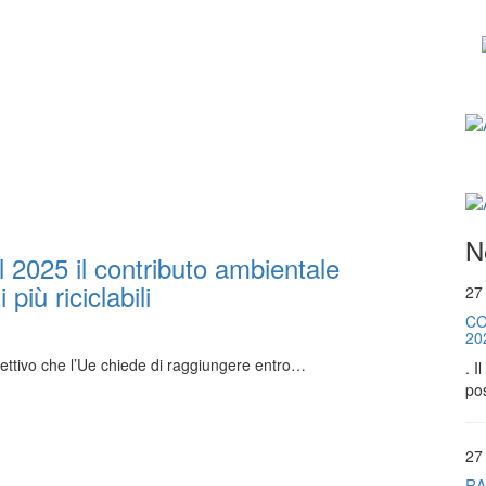
N
2025 il contributo ambientale
più riciclabili
27
CO
20
iettivo che l’Ue chiede di raggiungere entro…
. I
pos
27
RA