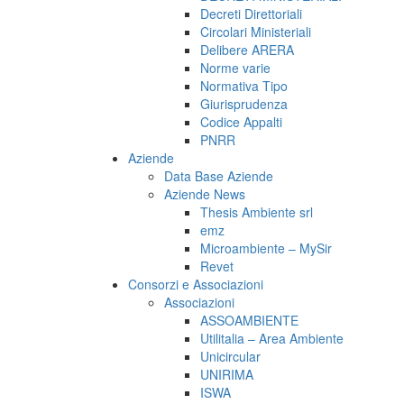
Decreti Direttoriali
Circolari Ministeriali
Delibere ARERA
Norme varie
Normativa Tipo
Giurisprudenza
Codice Appalti
PNRR
Aziende
Data Base Aziende
Aziende News
Thesis Ambiente srl
emz
Microambiente – MySir
Revet
Consorzi e Associazioni
Associazioni
ASSOAMBIENTE
Utilitalia – Area Ambiente
Unicircular
UNIRIMA
ISWA