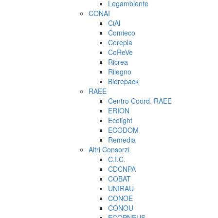
Legambiente
CONAI
CiAl
Comieco
Corepla
CoReVe
Ricrea
Rilegno
Biorepack
RAEE
Centro Coord. RAEE
ERION
Ecolight
ECODOM
Remedia
Altri Consorzi
C.I.C.
CDCNPA
COBAT
UNIRAU
CONOE
CONOU
ECOPNEUS