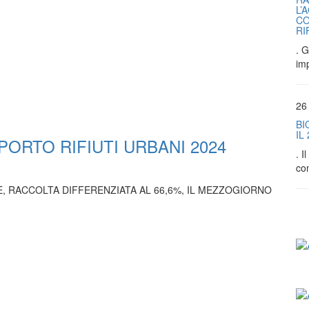
L’
CO
RI
. G
im
26
BI
IL
PORTO RIFIUTI URBANI 2024
. 
co
E, RACCOLTA DIFFERENZIATA AL 66,6%, IL MEZZOGIORNO