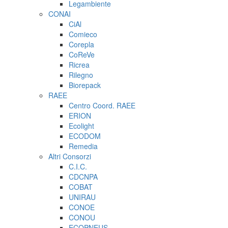
Legambiente
CONAI
CiAl
Comieco
Corepla
CoReVe
Ricrea
Rilegno
Biorepack
RAEE
Centro Coord. RAEE
ERION
Ecolight
ECODOM
Remedia
Altri Consorzi
C.I.C.
CDCNPA
COBAT
UNIRAU
CONOE
CONOU
ECOPNEUS