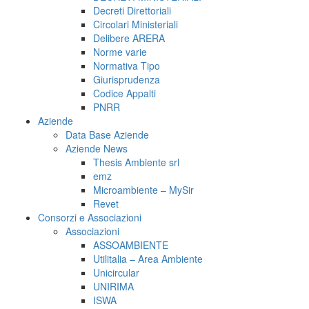
Decreti Direttoriali
Circolari Ministeriali
Delibere ARERA
Norme varie
Normativa Tipo
Giurisprudenza
Codice Appalti
PNRR
Aziende
Data Base Aziende
Aziende News
Thesis Ambiente srl
emz
Microambiente – MySir
Revet
Consorzi e Associazioni
Associazioni
ASSOAMBIENTE
Utilitalia – Area Ambiente
Unicircular
UNIRIMA
ISWA