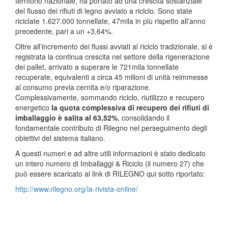
territorio nazionale, ha portato ad una crescita sostanziale
del flusso dei rifiuti di legno avviato a riciclo. Sono state
riciclate 1.627.000 tonnellate, 47mila in più rispetto all’anno
precedente, pari a un +3,64%.
Oltre all’incremento dei flussi avviati al riciclo tradizionale, si è
registrata la continua crescita nel settore della rigenerazione
dei pallet, arrivato a superare le 721mila tonnellate
recuperate, equivalenti a circa 45 milioni di unità reimmesse
al consumo previa cernita e/o riparazione.
Complessivamente, sommando riciclo, riutilizzo e recupero
energetico
la quota complessiva di recupero dei rifiuti di
imballaggio è salita al 63,52%
, consolidando il
fondamentale contributo di Rilegno nel perseguimento degli
obiettivi del sistema italiano.
A questi numeri e ad altre utili informazioni è stato dedicato
un intero numero di Imballaggi & Riciclo (il numero 27) che
può essere scaricato al link di RILEGNO qui sotto riportato:
http://www.rilegno.org/la-rivista-online/