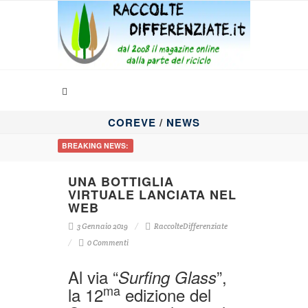
COREVE
/
NEWS
BREAKING NEWS:
UNA BOTTIGLIA
VIRTUALE LANCIATA NEL
WEB
3 Gennaio 2019
RaccolteDifferenziate
0 Commenti
Al via “
”,
Surfing Glass
ma
la 12
edizione del