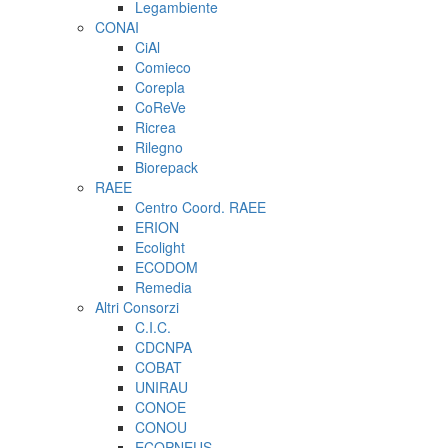
Legambiente
CONAI
CiAl
Comieco
Corepla
CoReVe
Ricrea
Rilegno
Biorepack
RAEE
Centro Coord. RAEE
ERION
Ecolight
ECODOM
Remedia
Altri Consorzi
C.I.C.
CDCNPA
COBAT
UNIRAU
CONOE
CONOU
ECOPNEUS