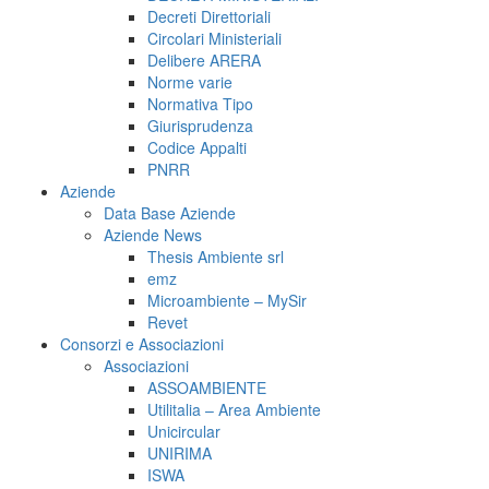
Decreti Direttoriali
Circolari Ministeriali
Delibere ARERA
Norme varie
Normativa Tipo
Giurisprudenza
Codice Appalti
PNRR
Aziende
Data Base Aziende
Aziende News
Thesis Ambiente srl
emz
Microambiente – MySir
Revet
Consorzi e Associazioni
Associazioni
ASSOAMBIENTE
Utilitalia – Area Ambiente
Unicircular
UNIRIMA
ISWA