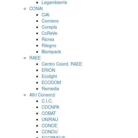
Legambiente
CONAI
CiAl
Comieco
Corepla
CoReVe
Ricrea
Rilegno
Biorepack
RAEE
Centro Coord. RAEE
ERION
Ecolight
ECODOM
Remedia
Altri Consorzi
C.I.C.
CDCNPA
COBAT
UNIRAU
CONOE
CONOU
ECOPNEUS