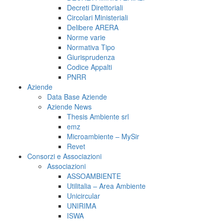
Decreti Direttoriali
Circolari Ministeriali
Delibere ARERA
Norme varie
Normativa Tipo
Giurisprudenza
Codice Appalti
PNRR
Aziende
Data Base Aziende
Aziende News
Thesis Ambiente srl
emz
Microambiente – MySir
Revet
Consorzi e Associazioni
Associazioni
ASSOAMBIENTE
Utilitalia – Area Ambiente
Unicircular
UNIRIMA
ISWA