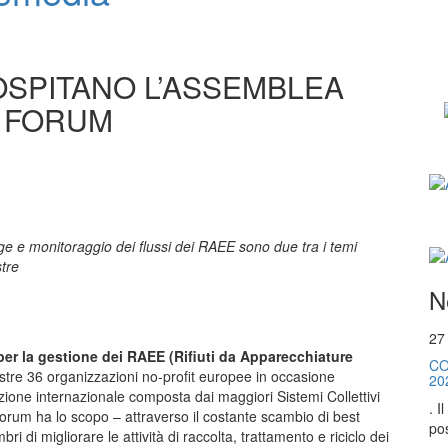
SPITANO L’ASSEMBLEA
 FORUM
gge e monitoraggio dei flussi dei RAEE sono due tra i temi
tre
N
27
per la gestione dei RAEE (Rifiuti da Apparecchiature
CO
stre 36 organizzazioni no-profit europee in occasione
20
zione internazionale composta dai maggiori Sistemi Collettivi
. I
orum ha lo scopo – attraverso il costante scambio di best
pos
ri di migliorare le attività di raccolta, trattamento e riciclo dei