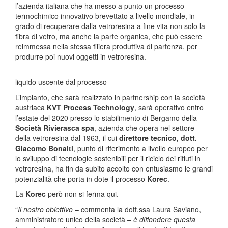
l’azienda italiana che ha messo a punto un processo
termochimico innovativo brevettato a livello mondiale, in
grado di recuperare dalla vetroresina a fine vita non solo la
fibra di vetro, ma anche la parte organica, che può essere
reimmessa nella stessa filiera produttiva di partenza, per
produrre poi nuovi oggetti in vetroresina.
liquido uscente dal processo
L’impianto, che sarà realizzato in partnership con la società
austriaca
KVT Process Technology
, sarà operativo entro
l’estate del 2020 presso lo stabilimento di Bergamo della
Società Rivierasca spa
, azienda che opera nel settore
della vetroresina dal 1963, il cui
direttore tecnico, dott.
Giacomo Bonaiti
, punto di riferimento a livello europeo per
lo sviluppo di tecnologie sostenibili per il riciclo dei rifiuti in
vetroresina, ha fin da subito accolto con entusiasmo le grandi
potenzialità che porta in dote il processo
Korec
.
La
Korec
però non si ferma qui.
“
Il nostro obiettivo
– commenta la dott.ssa Laura Saviano,
amministratore unico della società
– è diffondere questa