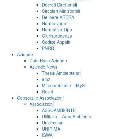
Decreti Direttoriali
Circolari Ministeriali
Delibere ARERA
Norme varie
Normativa Tipo
Giurisprudenza
Codice Appalti
PNRR
Aziende
Data Base Aziende
Aziende News
Thesis Ambiente srl
emz
Microambiente – MySir
Revet
Consorzi e Associazioni
Associazioni
ASSOAMBIENTE
Utilitalia – Area Ambiente
Unicircular
UNIRIMA
ISWA