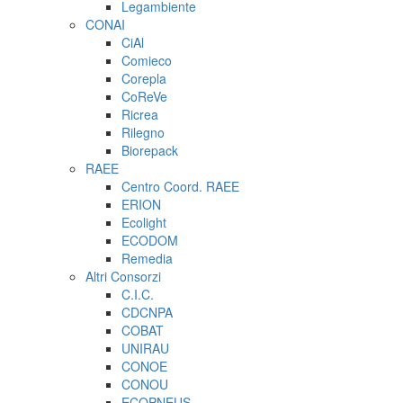
Legambiente
CONAI
CiAl
Comieco
Corepla
CoReVe
Ricrea
Rilegno
Biorepack
RAEE
Centro Coord. RAEE
ERION
Ecolight
ECODOM
Remedia
Altri Consorzi
C.I.C.
CDCNPA
COBAT
UNIRAU
CONOE
CONOU
ECOPNEUS