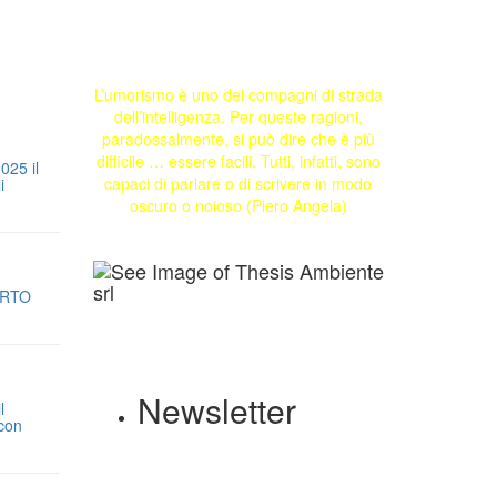
L’umorismo è uno dei compagni di strada
dell’intelligenza. Per queste ragioni,
paradossalmente, si può dire che è più
difficile … essere facili. Tutti, infatti, sono
025 il
capaci di parlare o di scrivere in modo
i
oscuro o noioso (Piero Angela)
ORTO
Newsletter
l
 con