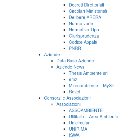
Decreti Direttoriali
Circolari Ministeriali
Delibere ARERA
Norme varie
Normativa Tipo
Giurisprudenza
Codice Appalti
PNRR
Aziende
Data Base Aziende
Aziende News
Thesis Ambiente srl
emz
Microambiente – MySir
Revet
Consorzi e Associazioni
Associazioni
ASSOAMBIENTE
Utilitalia – Area Ambiente
Unicircular
UNIRIMA
ISWA