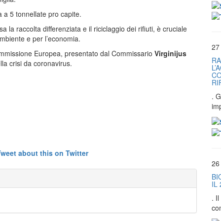
 a 5 tonnellate pro capite.
a la raccolta differenziata e il riciclaggio dei rifiuti, è cruciale
l’ambiente e per l’economia.
27
ommissione Europea, presentato dal Commissario
Virginijus
RA
ella crisi da coronavirus.
L’
CO
RI
. G
im
26
BI
IL
. 
co