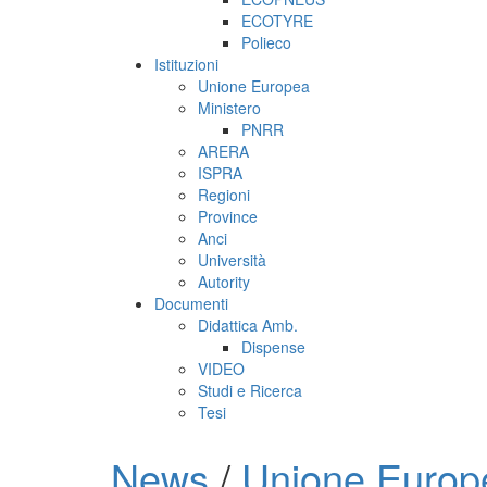
ECOTYRE
Polieco
Istituzioni
Unione Europea
Ministero
PNRR
ARERA
ISPRA
Regioni
Province
Anci
Università
Autority
Documenti
Didattica Amb.
Dispense
VIDEO
Studi e Ricerca
Tesi
News
/
Unione Europ