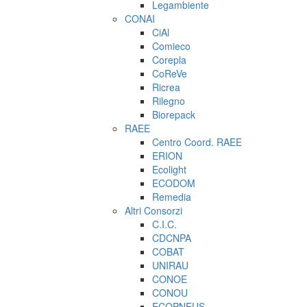
Legambiente
CONAI
CiAl
Comieco
Corepla
CoReVe
Ricrea
Rilegno
Biorepack
RAEE
Centro Coord. RAEE
ERION
Ecolight
ECODOM
Remedia
Altri Consorzi
C.I.C.
CDCNPA
COBAT
UNIRAU
CONOE
CONOU
ECOPNEUS