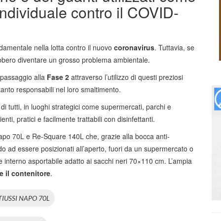
 individuale contro il COVID-
amentale nella lotta contro il nuovo
coronavirus
. Tuttavia, se
rebbero diventare un grosso problema ambientale.
 passaggio alla
Fase 2
attraverso l’utilizzo di questi preziosi
tanto responsabili nel loro smaltimento.
 tutti, in luoghi strategici come supermercati, parchi e
enti, pratici e facilmente trattabili con disinfettanti.
apo 70L e Re-Square 140L che, grazie alla bocca anti-
odo ad essere posizionati all’aperto, fuori da un supermercato o
re interno asportabile adatto ai sacchi neri 70×110 cm. L’ampia
e il
contenitore
.
IUSSI NAPO 70L