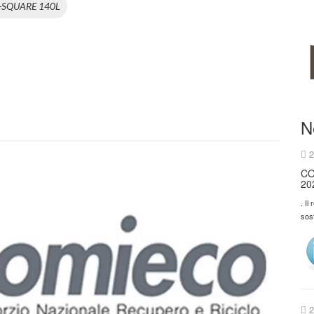
-SQUARE 140L
N
2
CO
20
. Il
sos
2