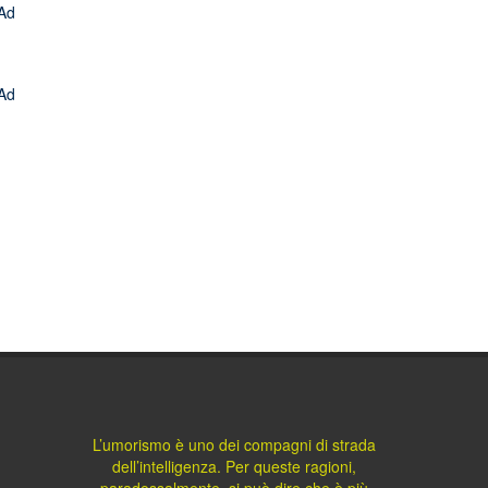
L’umorismo è uno dei compagni di strada
dell’intelligenza. Per queste ragioni,
paradossalmente, si può dire che è più