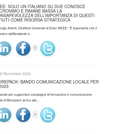
EE: SOLO UN ITALIANO SU DUE CONOSCE
ACRONIMO E RIMANE BASSA LA
NSAPEVOLEZZA DELL’IMPORTANZA DI QUESTI
FIUTI COME RISORSA STRATEGICA
orgio Arienti, Direttore Generale di Erion WEEE: “È importante che il
istero dell’Ambiente e…
0
6 Novembre 2024
OREPACK: BANDO COMUNICAZIONE LOCALE PER
 2025
l bando per supportare campagne di formazione e comunicazione
le di Biorepack arriva alla…
0