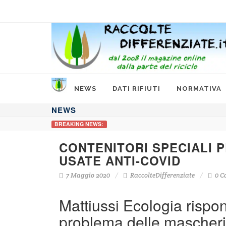
NEWS
DATI RIFIUTI
NORMATIVA
NEWS
BREAKING NEWS:
CONTENITORI SPECIALI 
USATE ANTI-COVID
7 Maggio 2020
RaccolteDifferenziate
0 C
Mattiussi Ecologia risp
problema delle mascherin