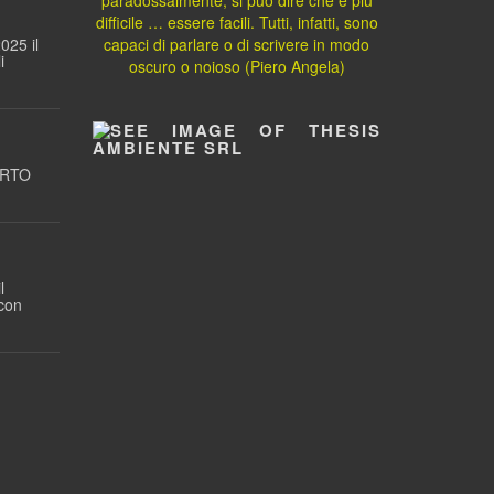
difficile … essere facili. Tutti, infatti, sono
025 il
capaci di parlare o di scrivere in modo
i
oscuro o noioso (Piero Angela)
ORTO
l
 con