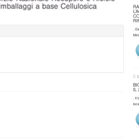
RA
L’
CO
RI
. Gi
Min
2
BI
IL
. I
loca