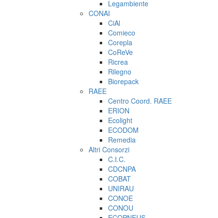
Legambiente
CONAI
CiAl
Comieco
Corepla
CoReVe
Ricrea
Rilegno
Biorepack
RAEE
Centro Coord. RAEE
ERION
Ecolight
ECODOM
Remedia
Altri Consorzi
C.I.C.
CDCNPA
COBAT
UNIRAU
CONOE
CONOU
ECOPNEUS