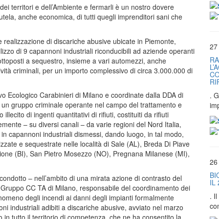
ei territori e dell’Ambiente e fermarli è un nostro dovere
tutela, anche economica, di tutti quegli imprenditori sani che
rso e realizzazione di discariche abusive ubicate in Piemonte,
27
lizzo di 9 capannoni industriali riconducibili ad aziende operanti
RA
sottoposti a sequestro, insieme a vari automezzi, anche
L’
ttività criminali, per un importo complessivo di circa 3.000.000 di
CO
RI
ivo Ecologico Carabinieri di Milano e coordinate dalla DDA di
. G
di un gruppo criminale operante nel campo del trattamento e
im
lecito di ingenti quantitativi di rifiuti, costituiti da rifiuti
emente – su diversi canali – da varie regioni del Nord Italia,
in capannoni industriali dismessi, dando luogo, in tal modo,
zzate e sequestrate nelle località di Sale (AL), Breda Di Piave
ione (BI), San Pietro Mosezzo (NO), Pregnana Milanese (MI),
26
BI
ondotto – nell’ambito di una mirata azione di contrasto del
IL
 Gruppo CC TA di Milano, responsabile del coordinamento dei
. 
 fenomeno degli incendi ai danni degli impianti formalmente
co
noni industriali adibiti a discariche abusive, avviato nel marzo
n tutto il territorio di competenza, che ne ha consentito la