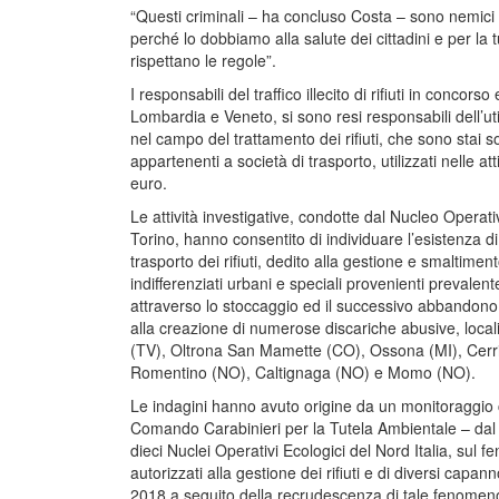
“Questi criminali – ha concluso Costa – sono nemici d
perché lo dobbiamo alla salute dei cittadini e per la 
rispettano le regole”.
I responsabili del traffico illecito di rifiuti in conco
Lombardia e Veneto, si sono resi responsabili dell’uti
nel campo del trattamento dei rifiuti, che sono stai 
appartenenti a società di trasporto, utilizzati nelle a
euro.
Le attività investigative, condotte dal Nucleo Operat
Torino, hanno consentito di individuare l’esistenza 
trasporto dei rifiuti, dedito alla gestione e smaltimento il
indifferenziati urbani e speciali provenienti prevalent
attraverso lo stoccaggio ed il successivo abbandono 
alla creazione di numerose discariche abusive, locali
(TV), Oltrona San Mamette (CO), Ossona (MI), Cerr
Romentino (NO), Caltignaga (NO) e Momo (NO).
Le indagini hanno avuto origine da un monitoraggio c
Comando Carabinieri per la Tutela Ambientale – dal
dieci Nuclei Operativi Ecologici del Nord Italia, sul
autorizzati alla gestione dei rifiuti e di diversi capan
2018 a seguito della recrudescenza di tale fenomeno i