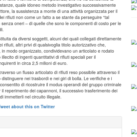
ircostanze, quale idoneo metodo investigativo successivamente
ettore, la sussistenza a monte di una attività organizzata per il
dio dei rifiuti non come un fatto a se stante da perseguire “tal
– senza oneri – di quelle che sono le componenti di costo per le
li.
tituita da diversi soggetti, alcuni dei quali collegati direttamente
fiuti, altri privi di qualsivoglia titolo autorizzativo che,
i, in modo organizzato, condividevano un articolato e rodato
to di ingenti quantitativi di rifiuti speciali per il
quirenti in circa 2,5 milioni di euro.
averso un flusso articolato di rifiuti reso possibile attraverso il
stinguere nei trasbordi e nei giri di bolla. Le verifiche e i
nno consentito di ricostruire il modus operandi del gruppo criminale
il reperimento dei capannoni, il successivo trasferimento dei
di immetterli nel circuito illegale.