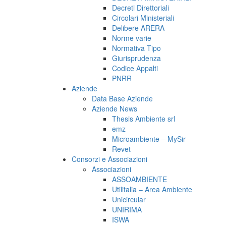
Decreti Direttoriali
Circolari Ministeriali
Delibere ARERA
Norme varie
Normativa Tipo
Giurisprudenza
Codice Appalti
PNRR
Aziende
Data Base Aziende
Aziende News
Thesis Ambiente srl
emz
Microambiente – MySir
Revet
Consorzi e Associazioni
Associazioni
ASSOAMBIENTE
Utilitalia – Area Ambiente
Unicircular
UNIRIMA
ISWA