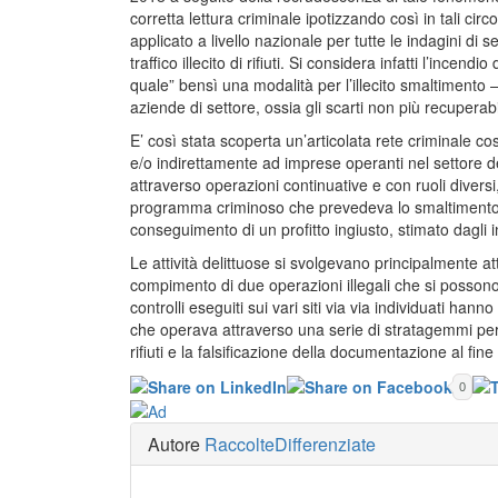
corretta lettura criminale ipotizzando così in tali c
applicato a livello nazionale per tutte le indagini di s
traffico illecito di rifiuti. Si considera infatti l’incen
quale” bensì una modalità per l’illecito smaltimento 
aziende di settore, ossia gli scarti non più recuperabi
E’ così stata scoperta un’articolata rete criminale cos
e/o indirettamente ad imprese operanti nel settore dei ri
attraverso operazioni continuative e con ruoli divers
programma criminoso che prevedeva lo smaltimento illeci
conseguimento di un profitto ingiusto, stimato dagli in
Le attività delittuose si svolgevano principalmente attr
compimento di due operazioni illegali che si possono di
controlli eseguiti sui vari siti via via individuati ha
che operava attraverso una serie di stratagemmi per 
rifiuti e la falsificazione della documentazione al fine 
0
Autore
RaccolteDifferenziate