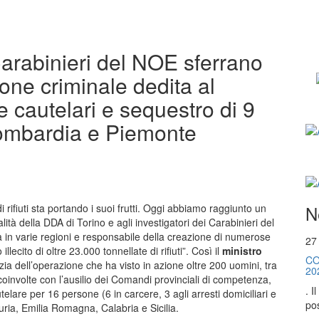
Carabinieri del NOE sferrano
one criminale dedita al
ure cautelari e sequestro di 9
Lombardia e Piemonte
N
i di rifiuti sta portando i suoi frutti. Oggi abbiamo raggiunto un
alità della DDA di Torino e agli investigatori dei Carabinieri del
 in varie regioni e responsabile della creazione di numerose
27
lecito di oltre 23.000 tonnellate di rifiuti”. Così il
ministro
CO
a dell’operazione che ha visto in azione oltre 200 uomini, tra
20
coinvolte con l’ausilio dei Comandi provinciali di competenza,
. I
lare per 16 persone (6 in carcere, 3 agli arresti domiciliari e
pos
uria, Emilia Romagna, Calabria e Sicilia.