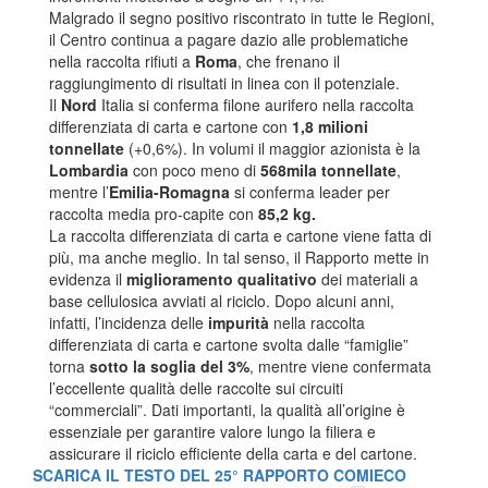
Malgrado il segno positivo riscontrato in tutte le Regioni,
il Centro continua a pagare dazio alle problematiche
nella raccolta rifiuti a
Roma
, che frenano il
raggiungimento di risultati in linea con il potenziale.
Il
Nord
Italia si conferma filone aurifero nella raccolta
differenziata di carta e cartone con
1,8 milioni
tonnellate
(+0,6%). In volumi il maggior azionista è la
Lombardia
con poco meno di
568mila tonnellate
,
mentre l’
Emilia-Romagna
si conferma leader per
raccolta media pro-capite con
85,2 kg.
La raccolta differenziata di carta e cartone viene fatta di
più, ma anche meglio. In tal senso, il Rapporto mette in
evidenza il
miglioramento qualitativo
dei materiali a
base cellulosica avviati al riciclo. Dopo alcuni anni,
infatti, l’incidenza delle
impurità
nella raccolta
differenziata di carta e cartone svolta dalle “famiglie”
torna
sotto la soglia del 3%
, mentre viene confermata
l’eccellente qualità delle raccolte sui circuiti
“commerciali”. Dati importanti, la qualità all’origine è
essenziale per garantire valore lungo la filiera e
assicurare il riciclo efficiente della carta e del cartone.
SCARICA IL TESTO DEL 25° RAPPORTO COMIECO