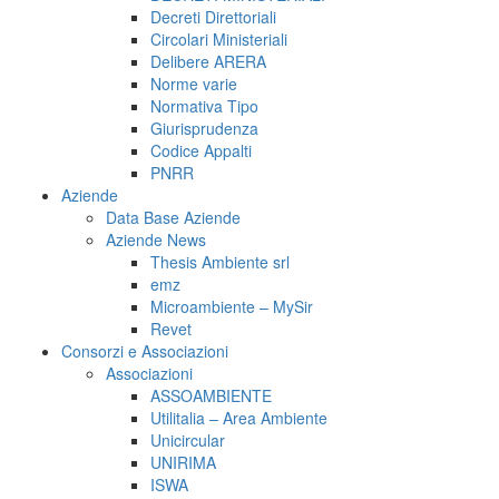
Decreti Direttoriali
Circolari Ministeriali
Delibere ARERA
Norme varie
Normativa Tipo
Giurisprudenza
Codice Appalti
PNRR
Aziende
Data Base Aziende
Aziende News
Thesis Ambiente srl
emz
Microambiente – MySir
Revet
Consorzi e Associazioni
Associazioni
ASSOAMBIENTE
Utilitalia – Area Ambiente
Unicircular
UNIRIMA
ISWA