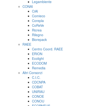
Legambiente
CONAI
CiAl
Comieco
Corepla
CoReVe
Ricrea
Rilegno
Biorepack
RAEE
Centro Coord. RAEE
ERION
Ecolight
ECODOM
Remedia
Altri Consorzi
C.I.C.
CDCNPA
COBAT
UNIRAU
CONOE
CONOU
ECOPNEUS