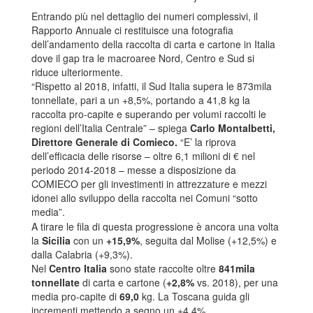
Entrando più nel dettaglio dei numeri complessivi, il
Rapporto Annuale ci restituisce una fotografia
dell’andamento della raccolta di carta e cartone in Italia
dove il gap tra le macroaree Nord, Centro e Sud si
riduce ulteriormente.
“Rispetto al 2018, infatti, il Sud Italia supera le 873mila
tonnellate, pari a un +8,5%, portando a 41,8 kg la
raccolta pro-capite e superando per volumi raccolti le
regioni dell’Italia Centrale” – spiega
Carlo Montalbetti,
Direttore Generale di Comieco.
“E’ la riprova
dell’efficacia delle risorse – oltre 6,1 milioni di € nel
periodo 2014-2018 – messe a disposizione da
COMIECO per gli investimenti in attrezzature e mezzi
idonei allo sviluppo della raccolta nei Comuni “sotto
media”.
A tirare le fila di questa progressione è ancora una volta
la
Sicilia
con un
+15,9%
, seguita dal Molise (+12,5%) e
dalla Calabria (+9,3%).
Nel
Centro Italia
sono state raccolte oltre
841mila
tonnellate
di carta e cartone (
+2,8%
vs. 2018), per una
media pro-capite di
69,0
kg. La Toscana guida gli
incrementi mettendo a segno un +4,4%.