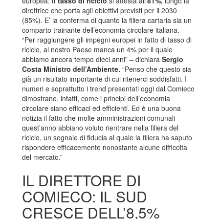
europea:
il tasso di riciclo
si attesta all’
81%,
lungo la
direttrice che porta agli obiettivi previsti per il 2030
(85%). E’ la conferma di quanto la filiera cartaria sia un
comparto trainante dell’economia circolare italiana.
“Per raggiungere gli impegni europei in fatto di tasso di
riciclo, al nostro Paese manca un 4% per il quale
abbiamo ancora tempo dieci anni” – dichiara
Sergio
Costa Ministro dell’Ambiente.
“Penso che questo sia
già un risultato importante di cui ritenerci soddisfatti. I
numeri e soprattutto i trend presentati oggi dal Comieco
dimostrano, infatti, come i principi dell’economia
circolare siano efficaci ed efficienti. Ed è una buona
notizia il fatto che molte amministrazioni comunali
quest’anno abbiano voluto rientrare nella filiera del
riciclo, un segnale di fiducia al quale la filiera ha saputo
rispondere efficacemente nonostante alcune difficoltà
del mercato.”
IL DIRETTORE DI
COMIECO: IL SUD
CRESCE DELL’8,5%