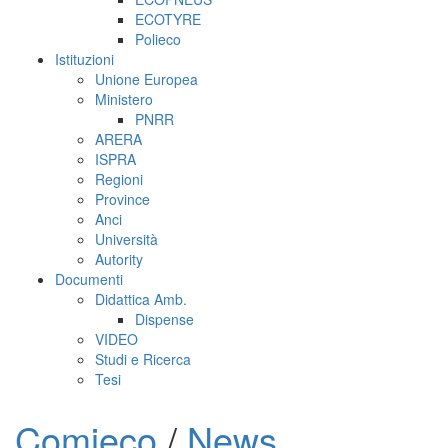
ECOTYRE
Polieco
Istituzioni
Unione Europea
Ministero
PNRR
ARERA
ISPRA
Regioni
Province
Anci
Università
Autority
Documenti
Didattica Amb.
Dispense
VIDEO
Studi e Ricerca
Tesi
Comieco
/
News