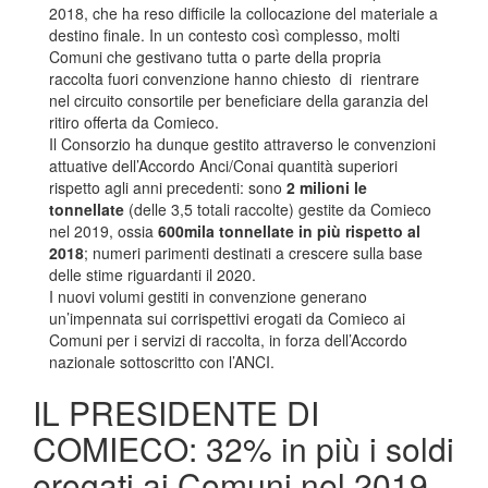
2018, che ha reso difficile la collocazione del materiale a
destino finale. In un contesto così complesso, molti
Comuni che gestivano tutta o parte della propria
raccolta fuori convenzione hanno chiesto di rientrare
nel circuito consortile per beneficiare della garanzia del
ritiro offerta da Comieco.
Il Consorzio ha dunque gestito attraverso le convenzioni
attuative dell’Accordo Anci/Conai quantità superiori
rispetto agli anni precedenti: sono
2 milioni le
tonnellate
(delle 3,5 totali raccolte) gestite da Comieco
nel 2019, ossia
600mila tonnellate in più rispetto al
2018
; numeri parimenti destinati a crescere sulla base
delle stime riguardanti il 2020.
I nuovi volumi gestiti in convenzione generano
un’impennata sui corrispettivi erogati da Comieco ai
Comuni per i servizi di raccolta, in forza dell’Accordo
nazionale sottoscritto con l’ANCI.
IL PRESIDENTE DI
COMIECO: 32% in più i soldi
erogati ai Comuni nel 2019