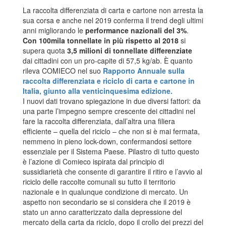
La raccolta differenziata di carta e cartone non arresta la
sua corsa e anche nel 2019 conferma il trend degli ultimi
anni migliorando le
performance nazionali del 3%
.
Con 100mila tonnellate in più rispetto al 2018
si
supera quota
3,5 milioni di tonnellate differenziate
dai cittadini con un pro-capite di 57,5 kg/ab. È quanto
rileva COMIECO nel suo
Rapporto Annuale sulla
raccolta differenziata e riciclo di carta e cartone in
Italia, giunto alla venticinquesima edizione.
I nuovi dati trovano spiegazione in due diversi fattori: da
una parte l’impegno sempre crescente dei cittadini nel
fare la raccolta differenziata, dall’altra una filiera
efficiente – quella del riciclo – che non si è mai fermata,
nemmeno in pieno lock-down, confermandosi settore
essenziale per il Sistema Paese. Pilastro di tutto questo
è l’azione di Comieco ispirata dal principio di
sussidiarietà che consente di garantire il ritiro e l’avvio al
riciclo delle raccolte comunali su tutto il territorio
nazionale e in qualunque condizione di mercato. Un
aspetto non secondario se si considera che il 2019 è
stato un anno caratterizzato dalla depressione del
mercato della carta da riciclo, dopo il crollo dei prezzi del