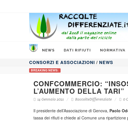
NEWS
DATI RIFIUTI
NORMATIVA
CONSORZI E ASSOCIAZIONI
/
NEWS
BREAKING NEWS:
CONFCOMMERCIO: “INSOS
L’AUMENTO DELLA TARI”
14 Gennaio 2021
RaccolteDifferenziate
0 
Il presidente dell’Associazione di Genova,
Paolo Od
tassa dei rifiuti e chiede al Comune una ripartizione