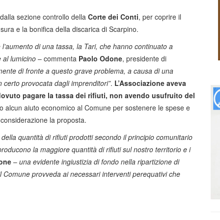
 dalla sezione controllo della
Corte dei Conti
, per coprire il
usura e la bonifica della discarica di Scarpino.
’aumento di una tassa, la Tari, che hanno continuato a
e al lumicino
– commenta
Paolo Odone
, presidente di
mente di fronte a questo grave problema, a causa di una
on certo provocata dagli imprenditori”
.
L’Associazione aveva
vuto pagare la tassa dei rifiuti, non avendo usufruito del
o alcun aiuto economico al Comune per sostenere le spese e
 considerazione la proposta.
lla quantità di rifiuti prodotti secondo il principio comunitario
ducono la maggiore quantità di rifiuti sul nostro territorio e i
one
–
una evidente ingiustizia di fondo nella ripartizione di
il Comune provveda ai necessari interventi perequativi che