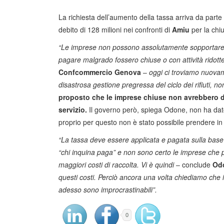
La richiesta dell’aumento della tassa arriva da parte
debito di 128 milioni nei confronti di
Amiu
per la chi
“Le imprese non possono assolutamente sopportare l
pagare malgrado fossero chiuse o con attività ridott
Confcommercio Genova
–
oggi ci troviamo nuova
disastrosa gestione pregressa del ciclo dei rifiuti, n
proposto che le imprese chiuse non avrebbero do
servizio.
Il governo però, spiega Odone, non ha dat
proprio per questo non è stato possibile prendere in
“La tassa deve essere applicata e pagata sulla base de
“chi inquina paga” e non sono certo le imprese che pro
maggiori costi di raccolta. Vi è quindi
– conclude
Od
questi costi. Perciò ancora una volta chiediamo che 
adesso sono improcrastinabili”.
0