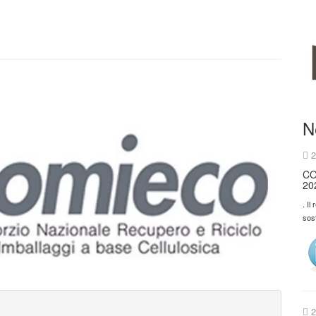
N
2
CO
20
. Il
sos
2