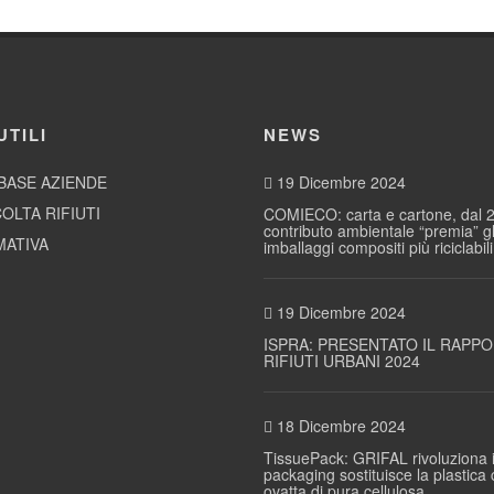
UTILI
NEWS
BASE AZIENDE
19 Dicembre 2024
OLTA RIFIUTI
COMIECO: carta e cartone, dal 2
contributo ambientale “premia” gl
ATIVA
imballaggi compositi più riciclabili
19 Dicembre 2024
ISPRA: PRESENTATO IL RAPP
RIFIUTI URBANI 2024
18 Dicembre 2024
TissuePack: GRIFAL rivoluziona i
packaging sostituisce la plastica
ovatta di pura cellulosa