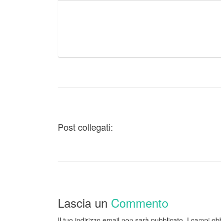
Post collegati:
Lascia un
Commento
Il tuo indirizzo email non sarà pubblicato.
I campi ob