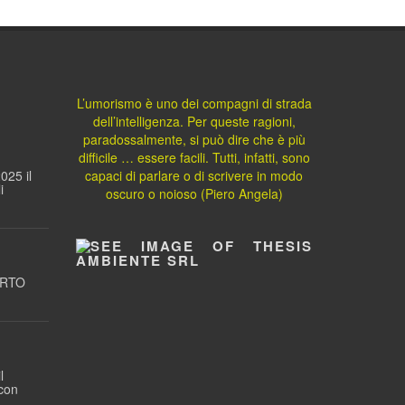
L’umorismo è uno dei compagni di strada
dell’intelligenza. Per queste ragioni,
paradossalmente, si può dire che è più
difficile … essere facili. Tutti, infatti, sono
025 il
capaci di parlare o di scrivere in modo
i
oscuro o noioso (Piero Angela)
ORTO
l
 con