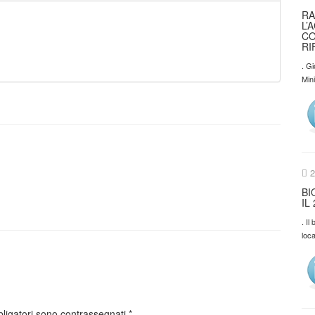
RA
L’
CO
RI
. Gi
Min
2
BI
IL
. I
loca
bligatori sono contrassegnati
*