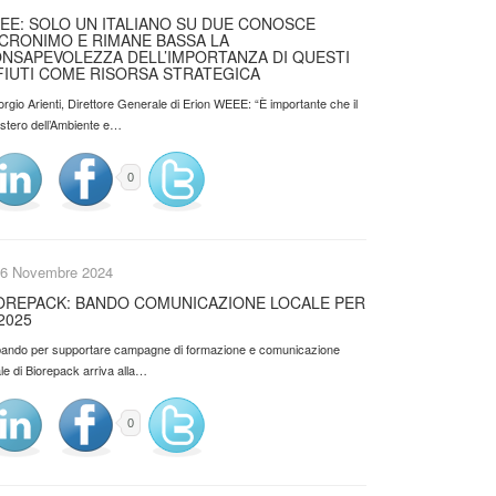
EE: SOLO UN ITALIANO SU DUE CONOSCE
ACRONIMO E RIMANE BASSA LA
NSAPEVOLEZZA DELL’IMPORTANZA DI QUESTI
FIUTI COME RISORSA STRATEGICA
orgio Arienti, Direttore Generale di Erion WEEE: “È importante che il
istero dell’Ambiente e…
0
6 Novembre 2024
OREPACK: BANDO COMUNICAZIONE LOCALE PER
 2025
l bando per supportare campagne di formazione e comunicazione
le di Biorepack arriva alla…
0