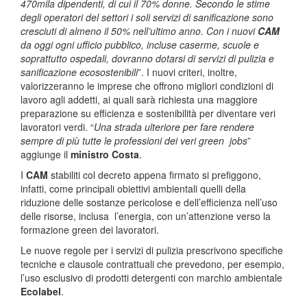
470mila dipendenti, di cui il 70% donne. Secondo le stime
degli operatori del settori i soli servizi di sanificazione sono
cresciuti di almeno il 50% nell’ultimo anno. Con i nuovi
CAM
da oggi ogni ufficio pubblico, incluse caserme, scuole e
soprattutto ospedali, dovranno dotarsi di servizi di pulizia e
sanificazione ecosostenibili
”. I nuovi criteri, inoltre,
valorizzeranno le imprese che offrono migliori condizioni di
lavoro agli addetti, ai quali sarà richiesta una maggiore
preparazione su efficienza e sostenibilità per diventare veri
lavoratori verdi. “
Una strada ulteriore per fare rendere
sempre di più tutte le professioni dei veri green jobs
”
aggiunge il
ministro Costa
.
I
CAM
stabiliti col decreto appena firmato si prefiggono,
infatti, come principali obiettivi ambientali quelli della
riduzione delle sostanze pericolose e dell’efficienza nell’uso
delle risorse, inclusa l’energia, con un’attenzione verso la
formazione green dei lavoratori.
Le nuove regole per i servizi di pulizia prescrivono specifiche
tecniche e clausole contrattuali che prevedono, per esempio,
l’uso esclusivo di prodotti detergenti con marchio ambientale
Ecolabel
.