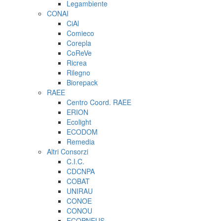
Legambiente
CONAI
CiAl
Comieco
Corepla
CoReVe
Ricrea
Rilegno
Biorepack
RAEE
Centro Coord. RAEE
ERION
Ecolight
ECODOM
Remedia
Altri Consorzi
C.I.C.
CDCNPA
COBAT
UNIRAU
CONOE
CONOU
ECOPNEUS