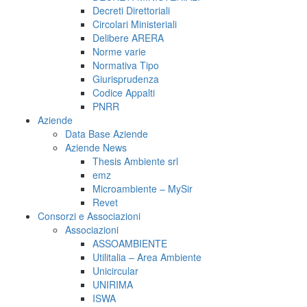
Decreti Direttoriali
Circolari Ministeriali
Delibere ARERA
Norme varie
Normativa Tipo
Giurisprudenza
Codice Appalti
PNRR
Aziende
Data Base Aziende
Aziende News
Thesis Ambiente srl
emz
Microambiente – MySir
Revet
Consorzi e Associazioni
Associazioni
ASSOAMBIENTE
Utilitalia – Area Ambiente
Unicircular
UNIRIMA
ISWA