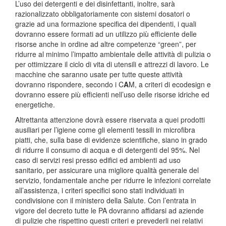
L’uso dei detergenti e dei disinfettanti, inoltre, sarà
razionalizzato obbligatoriamente con sistemi dosatori o
grazie ad una formazione specifica dei dipendenti, i quali
dovranno essere formati ad un utilizzo più efficiente delle
risorse anche in ordine ad altre competenze “green”, per
ridurre al minimo l’impatto ambientale delle attività di pulizia o
per ottimizzare il ciclo di vita di utensili e attrezzi di lavoro. Le
macchine che saranno usate per tutte queste attività
dovranno rispondere, secondo i C
A
M, a criteri di ecodesign e
dovranno essere più efficienti nell’uso delle risorse idriche ed
energetiche.
Altrettanta attenzione dovrà essere riservata a quei prodotti
ausiliari per l’igiene come gli elementi tessili in microfibra
piatti, che, sulla base di evidenze scientifiche, siano in grado
di ridurre il consumo di acqua e di detergenti del 95%. Nel
caso di servizi resi presso edifici ed ambienti ad uso
sanitario, per assicurare una migliore qualità generale del
servizio, fondamentale anche per ridurre le infezioni correlate
all’assistenza, i criteri specifici sono stati individuati in
condivisione con il ministero della Salute. Con l’entrata in
vigore del decreto tutte le PA dovranno affidarsi ad aziende
di pulizie che rispettino questi criteri e prevederli nei relativi