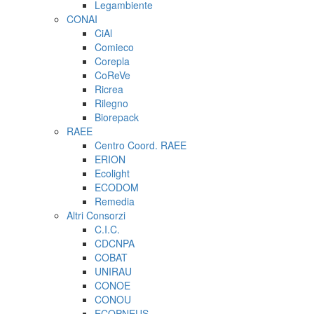
Legambiente
CONAI
CiAl
Comieco
Corepla
CoReVe
Ricrea
Rilegno
Biorepack
RAEE
Centro Coord. RAEE
ERION
Ecolight
ECODOM
Remedia
Altri Consorzi
C.I.C.
CDCNPA
COBAT
UNIRAU
CONOE
CONOU
ECOPNEUS