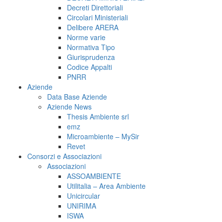
Decreti Direttoriali
Circolari Ministeriali
Delibere ARERA
Norme varie
Normativa Tipo
Giurisprudenza
Codice Appalti
PNRR
Aziende
Data Base Aziende
Aziende News
Thesis Ambiente srl
emz
Microambiente – MySir
Revet
Consorzi e Associazioni
Associazioni
ASSOAMBIENTE
Utilitalia – Area Ambiente
Unicircular
UNIRIMA
ISWA