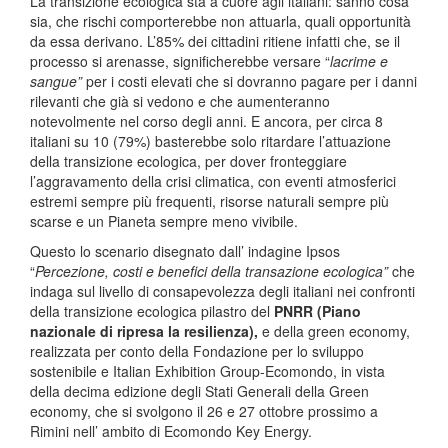
La transizione ecologica sta a cuore agli italiani: sanno cosa
sia, che rischi comporterebbe non attuarla, quali opportunità
da essa derivano. L’85% dei cittadini ritiene infatti che, se il
processo si arenasse, significherebbe versare “
lacrime e
sangue”
per i costi elevati che si dovranno pagare per i danni
rilevanti che già si vedono e che aumenteranno
notevolmente nel corso degli anni. E ancora, per circa 8
italiani su 10 (79%) basterebbe solo ritardare l’attuazione
della transizione ecologica, per dover fronteggiare
l’aggravamento della crisi climatica, con eventi atmosferici
estremi sempre più frequenti, risorse naturali sempre più
scarse e un Pianeta sempre meno vivibile.
Questo lo scenario disegnato dall’ indagine Ipsos
“
Percezione, costi e benefici della transazione ecologica”
che
indaga sul livello di consapevolezza degli italiani nei confronti
della transizione ecologica pilastro del
PNRR (Piano
nazionale di ripresa la resilienza)
,
e della green economy,
realizzata per conto della Fondazione per lo sviluppo
sostenibile e Italian Exhibition Group-Ecomondo, in vista
della decima edizione degli Stati Generali della Green
economy, che si svolgono il 26 e 27 ottobre prossimo a
Rimini nell’ ambito di Ecomondo Key Energy.