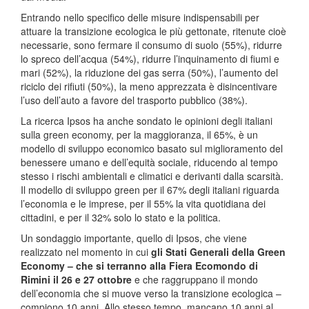
Entrando nello specifico delle misure indispensabili per
attuare la transizione ecologica le più gettonate, ritenute cioè
necessarie, sono fermare il consumo di suolo (55%), ridurre
lo spreco dell’acqua (54%), ridurre l’inquinamento di fiumi e
mari (52%), la riduzione dei gas serra (50%), l’aumento del
riciclo dei rifiuti (50%), la meno apprezzata è disincentivare
l’uso dell’auto a favore del trasporto pubblico (38%).
La ricerca Ipsos ha anche sondato le opinioni degli italiani
sulla green economy, per la maggioranza, il 65%, è un
modello di sviluppo economico basato sul miglioramento del
benessere umano e dell’equità sociale, riducendo al tempo
stesso i rischi ambientali e climatici e derivanti dalla scarsità.
Il modello di sviluppo green per il 67% degli italiani riguarda
l’economia e le imprese, per il 55% la vita quotidiana dei
cittadini, e per il 32% solo lo stato e la politica.
Un sondaggio importante, quello di Ipsos, che viene
realizzato nel momento in cui
gli Stati Generali della Green
Economy – che si terranno alla Fiera Ecomondo di
Rimini il 26 e 27 ottobre
e che raggruppano il mondo
dell’economia che si muove verso la transizione ecologica –
compiono 10 anni, Allo stesso tempo, mancano 10 anni al