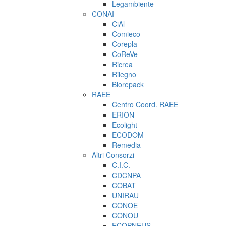
Legambiente
CONAI
CiAl
Comieco
Corepla
CoReVe
Ricrea
Rilegno
Biorepack
RAEE
Centro Coord. RAEE
ERION
Ecolight
ECODOM
Remedia
Altri Consorzi
C.I.C.
CDCNPA
COBAT
UNIRAU
CONOE
CONOU
ECOPNEUS