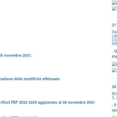
27
RA
L’
CO
RI
. G
 26 novembre 2021.
im
icazione delle modifiche effettuate.
26
BI
IL
 rifiuti PEF 2022 2025 aggiornato al 26 novembre 2021
. 
co