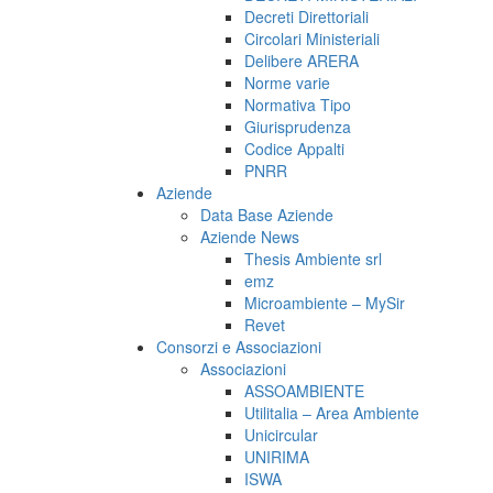
Decreti Direttoriali
Circolari Ministeriali
Delibere ARERA
Norme varie
Normativa Tipo
Giurisprudenza
Codice Appalti
PNRR
Aziende
Data Base Aziende
Aziende News
Thesis Ambiente srl
emz
Microambiente – MySir
Revet
Consorzi e Associazioni
Associazioni
ASSOAMBIENTE
Utilitalia – Area Ambiente
Unicircular
UNIRIMA
ISWA