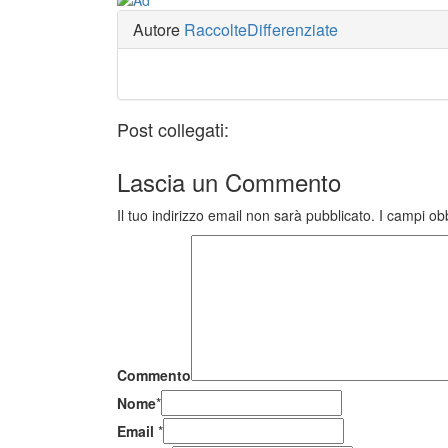
Autore
RaccolteDifferenziate
Post collegati:
Lascia un
Commento
Il tuo indirizzo email non sarà pubblicato.
I campi ob
Commento
Nome
*
Email
*