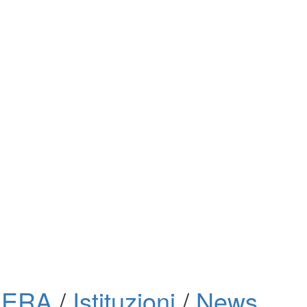
ARERA
/
Istituzioni
/
News