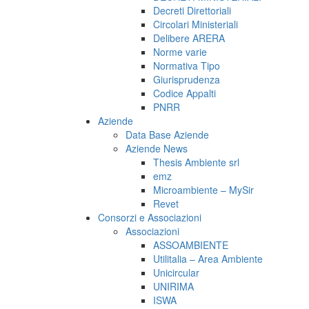
Decreti Direttoriali
Circolari Ministeriali
Delibere ARERA
Norme varie
Normativa Tipo
Giurisprudenza
Codice Appalti
PNRR
Aziende
Data Base Aziende
Aziende News
Thesis Ambiente srl
emz
Microambiente – MySir
Revet
Consorzi e Associazioni
Associazioni
ASSOAMBIENTE
Utilitalia – Area Ambiente
Unicircular
UNIRIMA
ISWA