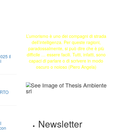
L’umorismo è uno dei compagni di strada
dell’intelligenza. Per queste ragioni,
paradossalmente, si può dire che è più
difficile … essere facili. Tutti, infatti, sono
025 il
capaci di parlare o di scrivere in modo
i
oscuro o noioso (Piero Angela)
ORTO
Newsletter
l
 con