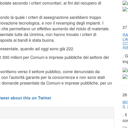
olate secondo i criteri comunitari, ai fini del recupero di
condo la quale i criteri di assegnazione sarebbero troppo
’innovazione tecnologica, e non il revamping degli impianti. I
27
 che permettano un effettivo aumento del riciclo di materiale.
entate tutte da Unirima, non hanno trovato i criteri di
RA
L’
risposta ai bandi è stata buona.
CO
RI
 presentate, quando ad oggi sono già 222.
. G
1.500 milioni per Comuni e imprese pubbliche del settore dei
im
avoritismo verso il settore pubblico, come denunciato da
 con l’autorità garante per la concorrenza e non sono stati
82 le domande presentate da Comuni e imprese pubbliche, per un
26
BI
IL
. 
co