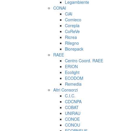
Legambiente
CONAI
CiAl
Comieco
Corepla
CoReVe
Ricrea
Rilegno
Biorepack
RAEE
Centro Coord. RAEE
ERION
Ecolight
ECODOM
Remedia
Altri Consorzi
C.I.C.
CDCNPA
COBAT
UNIRAU
CONOE
CONOU
ECOPNEUS