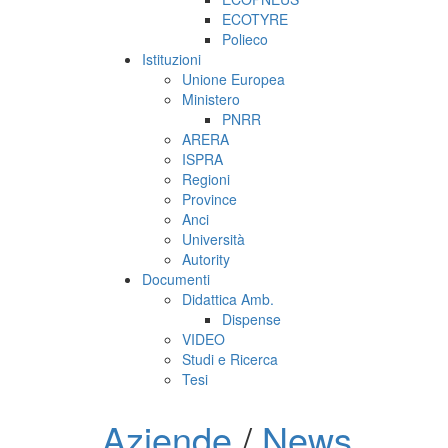
ECOTYRE
Polieco
Istituzioni
Unione Europea
Ministero
PNRR
ARERA
ISPRA
Regioni
Province
Anci
Università
Autority
Documenti
Didattica Amb.
Dispense
VIDEO
Studi e Ricerca
Tesi
Aziende
/
News