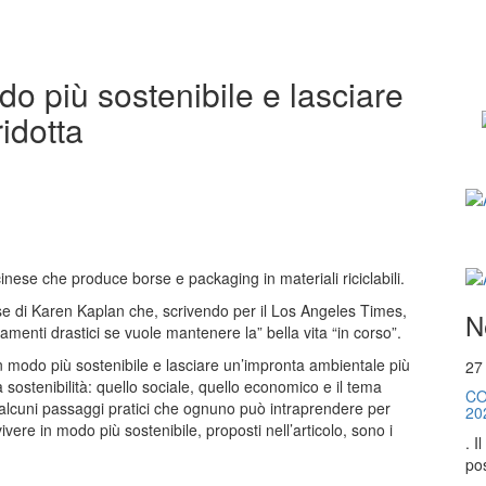
do più sostenibile e lasciare
idotta
inese che produce borse e packaging in materiali riciclabili.
se di Karen Kaplan che, scrivendo per il Los Angeles Times,
N
menti drastici se vuole mantenere la” bella vita “in corso”.
 in modo più sostenibile e lasciare un’impronta ambientale più
27
lla sostenibilità: quello sociale, quello economico e il tema
CO
alcuni passaggi pratici che ognuno può intraprendere per
20
ivere in modo più sostenibile, proposti nell’articolo, sono i
. I
pos