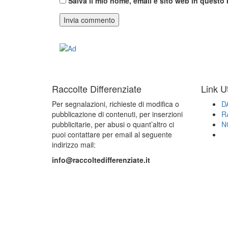
Salva il mio nome, email e sito web in quest
Raccolte Differenziate
Link Ut
Per segnalazioni, richieste di modifica o
D
pubblicazione di contenuti, per inserzioni
R
pubblicitarie, per abusi o quant’altro ci
N
puoi contattare per email al seguente
indirizzo mail:
info@raccoltedifferenziate.it