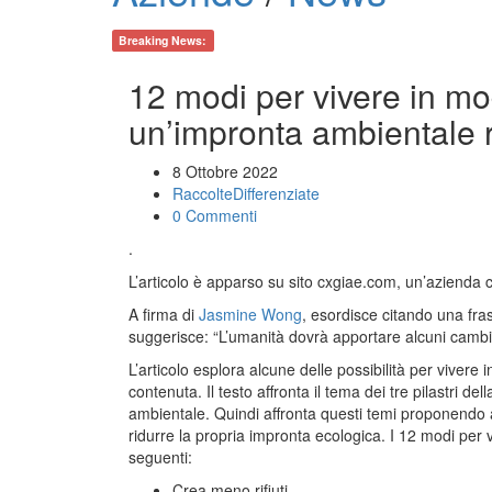
Breaking News:
12 modi per vivere in mo
un’impronta ambientale r
8 Ottobre 2022
RaccolteDifferenziate
0 Commenti
.
L’articolo è apparso su sito cxgiae.com, un’azienda c
A firma di
Jasmine Wong
, esordisce citando una fra
suggerisce: “L’umanità dovrà apportare alcuni cambia
L’articolo esplora alcune delle possibilità per vivere
contenuta. Il testo affronta il tema dei tre pilastri de
ambientale. Quindi affronta questi temi proponendo 
ridurre la propria impronta ecologica. I 12 modi per v
seguenti:
Crea meno rifiuti