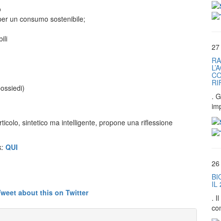
o
per un consumo sostenibile;
ili
27
RA
L’
CO
RI
possiedi)
. G
im
ticolo, sintetico ma intelligente, propone una riflessione
k:
QUI
26
BI
IL
. 
co