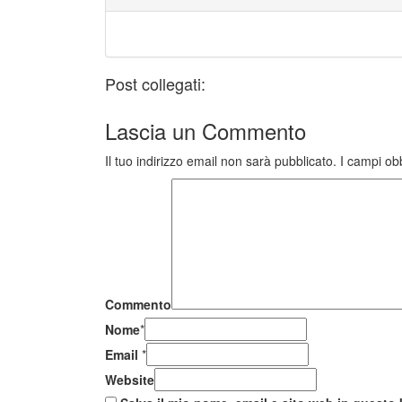
Post collegati:
Lascia un
Commento
Il tuo indirizzo email non sarà pubblicato.
I campi ob
Commento
Nome
*
Email
*
Website