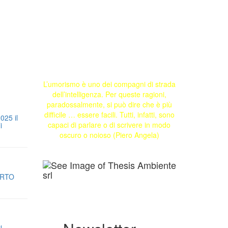
L’umorismo è uno dei compagni di strada
dell’intelligenza. Per queste ragioni,
paradossalmente, si può dire che è più
difficile … essere facili. Tutti, infatti, sono
025 il
capaci di parlare o di scrivere in modo
i
oscuro o noioso (Piero Angela)
ORTO
l