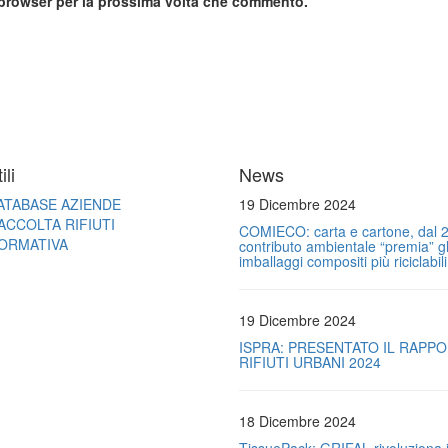
o browser per la prossima volta che commento.
ili
News
ATABASE AZIENDE
19 Dicembre 2024
ACCOLTA RIFIUTI
COMIECO: carta e cartone, dal 2
ORMATIVA
contributo ambientale “premia” gl
imballaggi compositi più riciclabili
19 Dicembre 2024
ISPRA: PRESENTATO IL RAPP
RIFIUTI URBANI 2024
18 Dicembre 2024
TissuePack: GRIFAL rivoluziona i