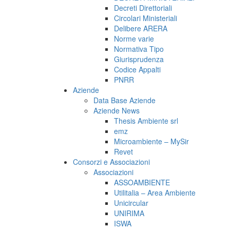
Decreti Direttoriali
Circolari Ministeriali
Delibere ARERA
Norme varie
Normativa Tipo
Giurisprudenza
Codice Appalti
PNRR
Aziende
Data Base Aziende
Aziende News
Thesis Ambiente srl
emz
Microambiente – MySir
Revet
Consorzi e Associazioni
Associazioni
ASSOAMBIENTE
Utilitalia – Area Ambiente
Unicircular
UNIRIMA
ISWA