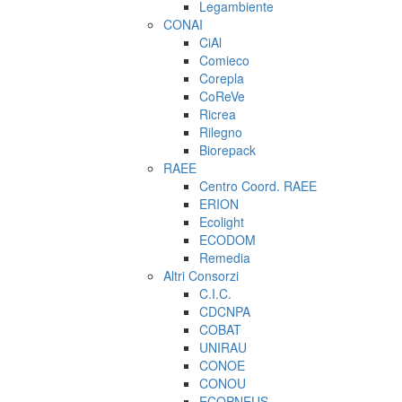
Legambiente
CONAI
CiAl
Comieco
Corepla
CoReVe
Ricrea
Rilegno
Biorepack
RAEE
Centro Coord. RAEE
ERION
Ecolight
ECODOM
Remedia
Altri Consorzi
C.I.C.
CDCNPA
COBAT
UNIRAU
CONOE
CONOU
ECOPNEUS