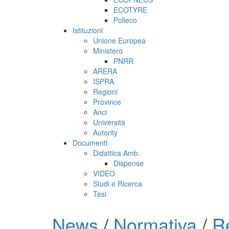
ECOTYRE
Polieco
Istituzioni
Unione Europea
Ministero
PNRR
ARERA
ISPRA
Regioni
Province
Anci
Università
Autority
Documenti
Didattica Amb.
Dispense
VIDEO
Studi e Ricerca
Tesi
News
/
Normativa
/
R