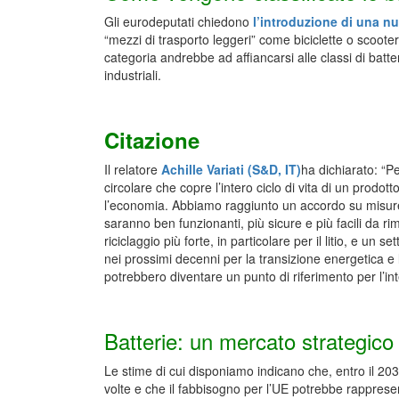
Gli eurodeputati chiedono
l’introduzione di una nu
“mezzi di trasporto leggeri” come biciclette o scooter
categoria andrebbe ad affiancarsi alle classi di batter
industriali.
Citazione
Il relatore
Achille Variati (S&D, IT)
ha dichiarato: “P
circolare che copre l’intero ciclo di vita di un prodo
l’economia. Abbiamo raggiunto un accordo su misure 
saranno ben funzionanti, più sicure e più facili da ri
riciclaggio più forte, in particolare per il litio, e un
nei prossimi decenni per la transizione energetica e
potrebbero diventare un punto di riferimento per l’in
Batterie: un mercato strategico
Le stime di cui disponiamo indicano che, entro il 2
volte e che il fabbisogno per l’UE potrebbe rapprese