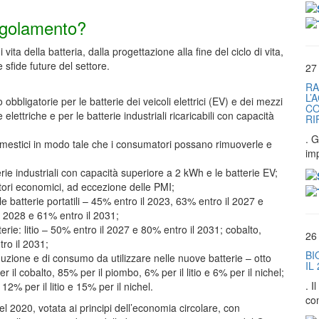
Regolamento?
vita della batteria, dalla progettazione alla fine del ciclo di vita,
 sfide future del settore.
27
RA
L’
obbligatorie per le batterie dei veicoli elettrici (EV) e dei mezzi
CO
elettriche e per le batterie industriali ricaricabili con capacità
RI
. G
odomestici in modo tale che i consumatori possano rimuoverle e
im
rie industriali con capacità superiore a 2 kWh e le batterie EV;
ratori economici, ad eccezione delle PMI;
 le batterie portatili – 45% entro il 2023, 63% entro il 2027 e
l 2028 e 61% entro il 2031;
atterie: litio – 50% entro il 2027 e 80% entro il 2031; cobalto,
26
ro il 2031;
BI
roduzione e di consumo da utilizzare nelle nuove batterie – otto
IL
 il cobalto, 85% per il piombo, 6% per il litio e 6% per il nichel;
. 
2% per il litio e 15% per il nichel.
co
2020, votata ai principi dell’economia circolare, con