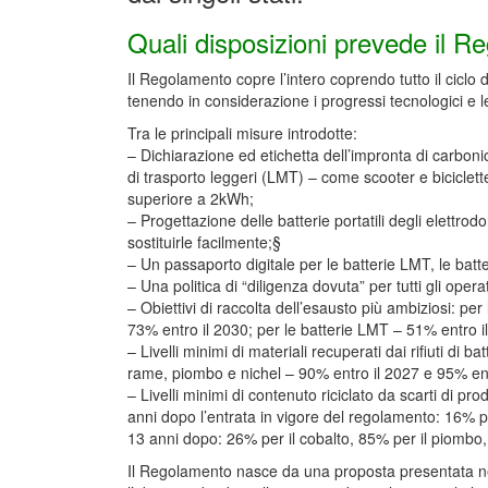
Quali disposizioni prevede il 
Il Regolamento copre l’intero coprendo tutto il ciclo di 
tenendo in considerazione i progressi tecnologici e le
Tra le principali misure introdotte:
– Dichiarazione ed etichetta dell’impronta di carbonio 
di trasporto leggeri (LMT) – come scooter e biciclette 
superiore a 2kWh;
– Progettazione delle batterie portatili degli elettr
sostituirle facilmente;§
– Un passaporto digitale per le batterie LMT, le batte
– Una politica di “diligenza dovuta” per tutti gli ope
– Obiettivi di raccolta dell’esausto più ambiziosi: per
73% entro il 2030; per le batterie LMT – 51% entro i
– Livelli minimi di materiali recuperati dai rifiuti di b
rame, piombo e nichel – 90% entro il 2027 e 95% ent
– Livelli minimi di contenuto riciclato da scarti di p
anni dopo l’entrata in vigore del regolamento: 16% per
13 anni dopo: 26% per il cobalto, 85% per il piombo, 1
Il Regolamento nasce da una proposta presentata nel 