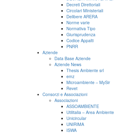
Decreti Direttoriali
Circolari Ministeriali
Delibere ARERA
Norme varie
Normativa Tipo
Giurisprudenza
Codice Appalti
PNRR
Aziende
Data Base Aziende
Aziende News
Thesis Ambiente srl
emz
Microambiente – MySir
Revet
Consorzi e Associazioni
Associazioni
ASSOAMBIENTE
Utilitalia – Area Ambiente
Unicircular
UNIRIMA
ISWA