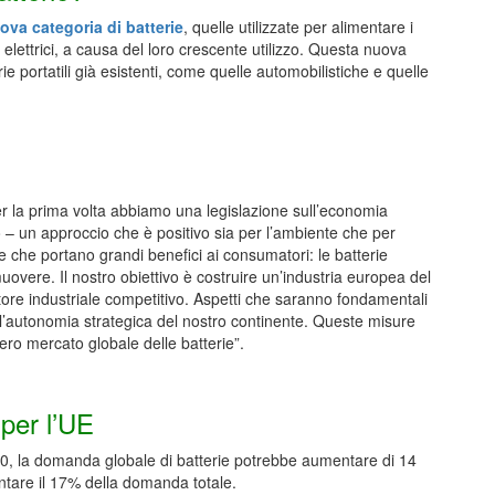
ova categoria di batterie
, quelle utilizzate per alimentare i
 elettrici, a causa del loro crescente utilizzo. Questa nuova
ie portatili già esistenti, come quelle automobilistiche e quelle
er la prima volta abbiamo una legislazione sull’economia
tto – un approccio che è positivo sia per l’ambiente che per
che portano grandi benefici ai consumatori: le batterie
muovere. Il nostro obiettivo è costruire un’industria europea del
 settore industriale competitivo. Aspetti che saranno fondamentali
 l’autonomia strategica del nostro continente. Queste misure
tero mercato globale delle batterie”.
 per l’UE
030, la domanda globale di batterie potrebbe aumentare di 14
ntare il 17% della domanda totale.