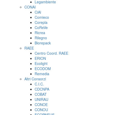
Legambiente
CONAI
CiAl
Comieco
Corepla
CoReVe
Ricrea
Rilegno
Biorepack
RAEE
Centro Coord. RAEE
ERION
Ecolight
ECODOM
Remedia
Altri Consorzi
C.I.C.
CDCNPA
COBAT
UNIRAU
CONOE
CONOU
ECOPNEUS