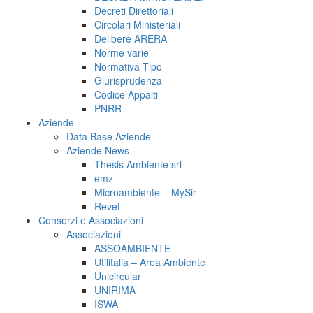
Decreti Direttoriali
Circolari Ministeriali
Delibere ARERA
Norme varie
Normativa Tipo
Giurisprudenza
Codice Appalti
PNRR
Aziende
Data Base Aziende
Aziende News
Thesis Ambiente srl
emz
Microambiente – MySir
Revet
Consorzi e Associazioni
Associazioni
ASSOAMBIENTE
Utilitalia – Area Ambiente
Unicircular
UNIRIMA
ISWA