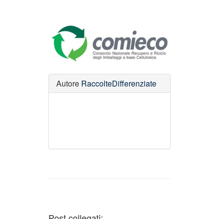
Autore
RaccolteDifferenziate
Post collegati: