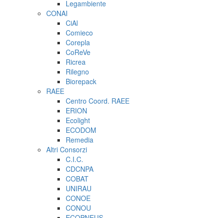
Legambiente
CONAI
CiAl
Comieco
Corepla
CoReVe
Ricrea
Rilegno
Biorepack
RAEE
Centro Coord. RAEE
ERION
Ecolight
ECODOM
Remedia
Altri Consorzi
C.I.C.
CDCNPA
COBAT
UNIRAU
CONOE
CONOU
ECOPNEUS