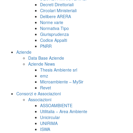
Decreti Direttoriali
Circolari Ministeriali
Delibere ARERA
Norme varie
Normativa Tipo
Giurisprudenza
Codice Appalti
PNRR
Aziende
Data Base Aziende
Aziende News
Thesis Ambiente srl
emz
Microambiente – MySir
Revet
Consorzi e Associazioni
Associazioni
ASSOAMBIENTE
Utilitalia – Area Ambiente
Unicircular
UNIRIMA
ISWA